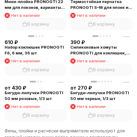
Мини-плойка PRONOGTI 22
Термостойкая перчатка
мм для локонов, варианты
PRONOGTI S–M для плоек и
цвета
утюжков
Нет в наличии
Нет в наличии
В корзину
В корзину
610
₽
390
₽
Набор коклюшек PRONOGTI
Силиконовые хомуты
F6, 6 мм, 36 шт
PRONOGTI для коклюшек,
8,5 см, 50 шт
Нет в наличии
Нет в наличии
В корзину
В корзину
от
430
₽
от
270
₽
Бигуди-липучки PRONOGTI
Бигуди-липучки PRONOGTI
50 мм розовые, 1/3 шт
50 мм черные, 1/3 шт
Нет в наличии
Нет в наличии
В корзину
В корзину
Фены, плойки и расчёски-выпрямители используют для