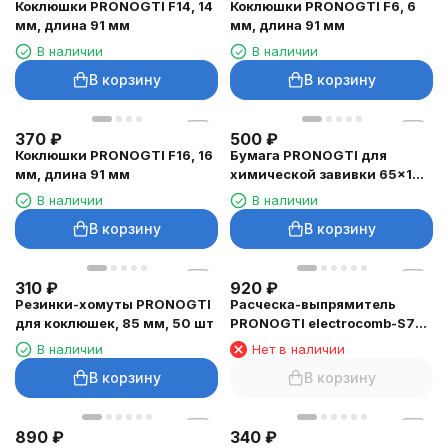
Коклюшки PRONOGTI F14, 14
Коклюшки PRONOGTI F6, 6
мм, длина 91 мм
мм, длина 91 мм
В наличии
В наличии
В корзину
В корзину
370
₽
500
₽
Коклюшки PRONOGTI F16, 16
Бумага PRONOGTI для
мм, длина 91 мм
химической завивки 65×100
мм, 1000 листов
В наличии
В наличии
В корзину
В корзину
310
₽
920
₽
Резинки-хомуты PRONOGTI
Расческа-выпрямитель
для коклюшек, 85 мм, 50 шт
PRONOGTI electrocomb-S7
беспроводная
В наличии
Нет в наличии
В корзину
В корзину
890
₽
340
₽