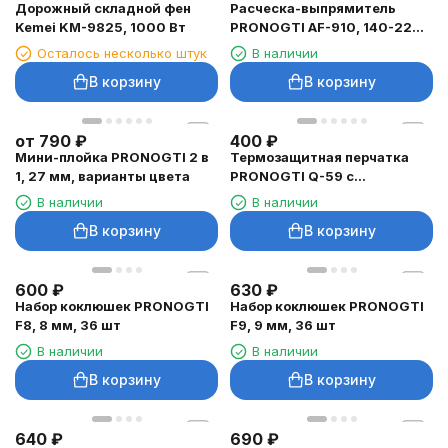
Дорожный складной фен
Расческа-выпрямитель
Kemei KM-9825, 1000 Вт
PRONOGTI AF-910, 140-220
°C
Осталось несколько штук
В наличии
В корзину
В корзину
от
790
₽
400
₽
Мини-плойка PRONOGTI 2 в
Термозащитная перчатка
1, 27 мм, варианты цвета
PRONOGTI Q-59 с
фиксацией
В наличии
В наличии
В корзину
В корзину
600
₽
630
₽
Набор коклюшек PRONOGTI
Набор коклюшек PRONOGTI
F8, 8 мм, 36 шт
F9, 9 мм, 36 шт
В наличии
В наличии
В корзину
В корзину
640
₽
690
₽