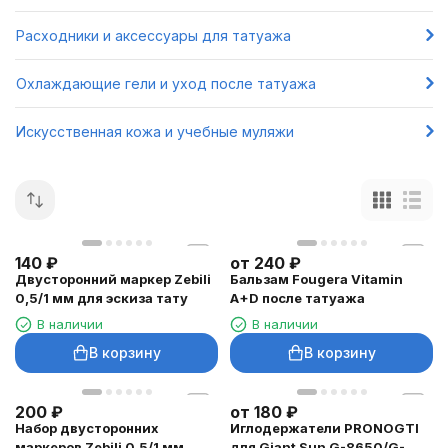
Расходники и аксессуары для татуажа
Охлаждающие гели и уход после татуажа
Искусственная кожа и учебные муляжи
140
₽
от
240
₽
Двусторонний маркер Zebili
Бальзам Fougera Vitamin
0,5/1 мм для эскиза тату
A+D после татуажа
В наличии
В наличии
В корзину
В корзину
200
₽
от
180
₽
Набор двусторонних
Иглодержатели PRONOGTI
маркеров Zebili 0,5/1 мм,
для Giant Sun G-8650/G-