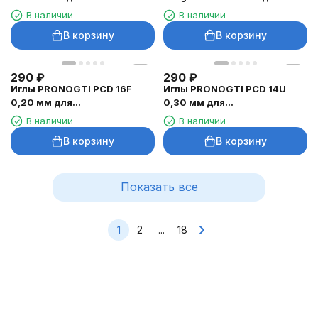
8650/G-9740, 1/3 шт.
тату-машинок
В наличии
В наличии
В корзину
В корзину
290
₽
290
₽
Иглы PRONOGTI PCD 16F
Иглы PRONOGTI PCD 14U
0,20 мм для
0,30 мм для
микроблейдинга, 10 шт
микроблейдинга, 10 шт
В наличии
В наличии
В корзину
В корзину
Показать все
1
2
...
18