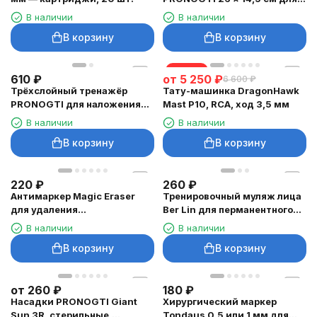
тату и татуажа
В наличии
В наличии
В корзину
В корзину
скидка
610
₽
от
5 250
₽
6 600
₽
Трёхслойный тренажёр
Тату-машинка DragonHawk
PRONOGTI для наложения
Mast P10, RCA, ход 3,5 мм
швов, 150 × 110 × 8 мм
В наличии
В наличии
В корзину
В корзину
220
₽
260
₽
Антимаркер Magic Eraser
Тренировочный муляж лица
для удаления
Ber Lin для перманентного
хирургического маркера
макияжа
В наличии
В наличии
В корзину
В корзину
от
260
₽
180
₽
Насадки PRONOGTI Giant
Хирургический маркер
Sun 3R, стерильные,
Tondaus 0,5 или 1 мм для