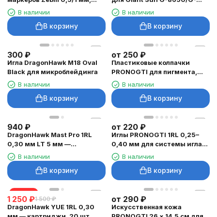
красный и чёрный
9740
В наличии
В наличии
В корзину
В корзину
300
₽
от
250
₽
Игла DragonHawk M18 Oval
Пластиковые колпачки
Black для микроблейдинга
PRONOGTI для пигмента,
9/13/15 мм, 100 шт.
В наличии
В наличии
В корзину
В корзину
940
₽
от
220
₽
DragonHawk Mast Pro 1RL
Иглы PRONOGTI 1RL 0,25–
0,30 мм LT 5 мм —
0,40 мм для системы игла-
картриджи, 20 шт.
дюза, 20–500 шт
В наличии
В наличии
В корзину
В корзину
скидка
1 250
₽
от
290
₽
1 500
₽
DragonHawk YUE 1RL 0,30
Искусственная кожа
мм — картриджи, 20 шт.
PRONOGTI 26 × 14,5 см для