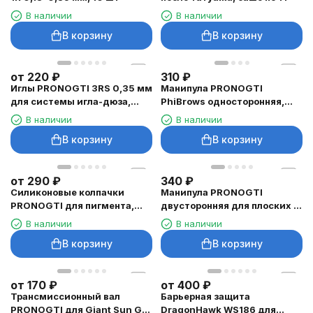
В наличии
В наличии
В корзину
В корзину
от
220
₽
310
₽
Иглы PRONOGTI 3RS 0,35 мм
Манипула PRONOGTI
для системы игла-дюза,
PhiBrows односторонняя,
20/50 шт
черная
В наличии
В наличии
В корзину
В корзину
от
290
₽
340
₽
Силиконовые колпачки
Манипула PRONOGTI
PRONOGTI для пигмента,
двусторонняя для плоских и
8/13 мм, 100 шт.
круглых игл, золотая
В наличии
В наличии
В корзину
В корзину
от
170
₽
от
400
₽
Трансмиссионный вал
Барьерная защита
PRONOGTI для Giant Sun G-
DragonHawk WS186 для