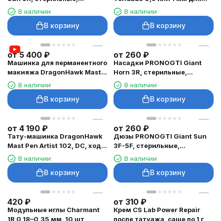
20/50/100 шт
разметки кожи
В наличии
В наличии
В корзину
В корзину
от
5 400
₽
от
260
₽
Машинка для перманентного
Насадки PRONOGTI Giant
макияжа DragonHawk Mast
Horn 3R, стерильные,
Magi Pen, RCA, ход 2–3 мм
20/50/100 шт
В наличии
В наличии
В корзину
В корзину
от
4 190
₽
от
260
₽
Тату-машинка DragonHawk
Дюзы PRONOGTI Giant Sun
Mast Pen Artist 102, DC, ход
3F-5F, стерильные,
3,5 мм
20/50/100 шт
В наличии
В наличии
В корзину
В корзину
420
₽
от
310
₽
Модульные иглы Charmant
Крем CS Lab Power Repair
1R 0,18–0,35 мм, 10 шт
после татуажа, саше по 1 г