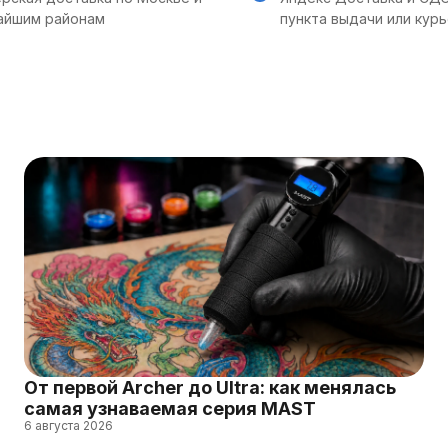
айшим районам
пункта выдачи или кур
От первой Archer до Ultra: как менялась
самая узнаваемая серия MAST
6 августа 2026