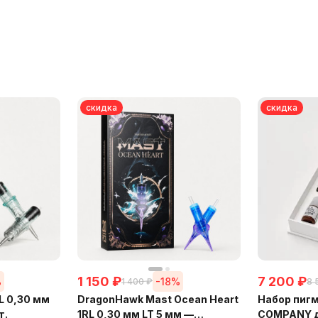
скидка
скидка
1 150
₽
7 200
₽
%
-18%
1 400
₽
8 
L 0,30 мм
DragonHawk Mast Ocean Heart
Набор пиг
т.
1RL 0,30 мм LT 5 мм —
COMPANY дл