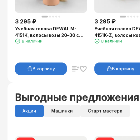
3 295
₽
3 295
₽
Учебная голова DEWAL M-
Учебная голова DE
4151K, волосы козы 20–30 см,
4151K-Z, волосы ко
В наличии
В наличии
холодный блонд
см, зачёс назад
В корзину
В корзину
Выгодные предложения
Акции
Машинки
Старт мастера