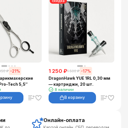
скидка
с
1 
Dr
1RL
ка
1 250
₽
-21%
-17%
350
₽
1 500
₽
арикмахерские
DragonHawk YUE 1RL 0,30 мм
ro-Tech 5,5″
— картриджи, 20 шт.
и
В наличии
орзину
В корзину
ии
Онлайн-оплата
ЭК до
Картой онлайн, СБП, переводом