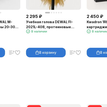
2 295
₽
2 450
₽
WAL M-
Учебная голова DEWAL FI-
Kwadron 1R
зы 20–30
2021L-408, протеиновые
картриджи,
В наличии
В наличи
волосы 50–60 см, тёплый
блонд
В корзину
В к