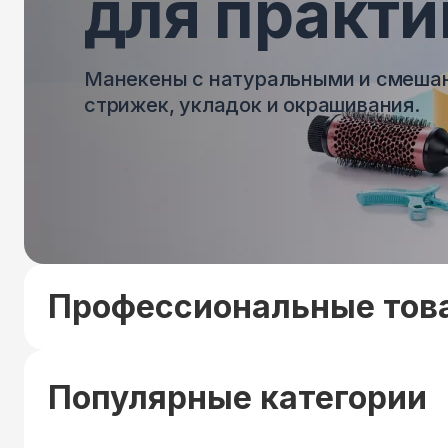
для практи
Манекены с натуральными и смеша
стрижек, укладок и окрашивания.
Профессиональные това
Популярные категории