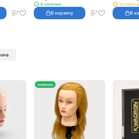
В наличии
Осталось
картриджи, 20 шт.
мл
В корзину
В к
зона
новинка