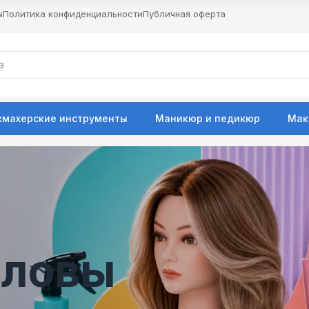
ы
Политика конфиденциальности
Публичная оферта
кмахерские инструменты
Маникюр и педикюр
Мак
оловы