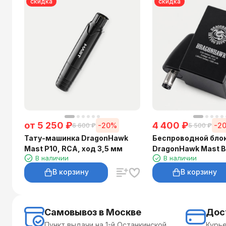
скидка
скидка
от
5 250
₽
4 400
₽
-20%
-2
6 600
₽
5 500
₽
Тату-машинка DragonHawk
Беспроводной бло
Mast P10, RCA, ход 3,5 мм
DragonHawk Mast B1
В наличии
В наличии
1300 мА·ч
В корзину
В корзину
Самовывоз в Москве
Дос
Пункт выдачи на 1-й Останкинской,
Курье