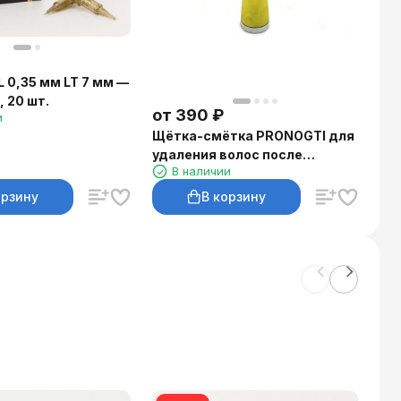
L 0,35 мм LT 7 мм —
 20 шт.
от
390
₽
и
Щётка-смётка PRONOGTI для
удаления волос после
В наличии
стрижки
орзину
В корзину