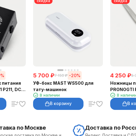
скидка
скидка
5 700
₽
4 250
₽
0%
-20%
7 150
₽
5 
к питания
УФ-бокс MAST WS500 для
Ножницы п
 P211, DC,
тату-машинок
PRONOGTI P
В наличии
В наличи
В корзину
В к
тавка по Москве
Доставка по Росс
рская доставка по Москве и
Яндекс Доставка и СД