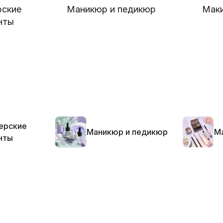
рские
Маникюр и педикюр
Маки
нты
ерские
Маникюр и педикюр
Ма
нты