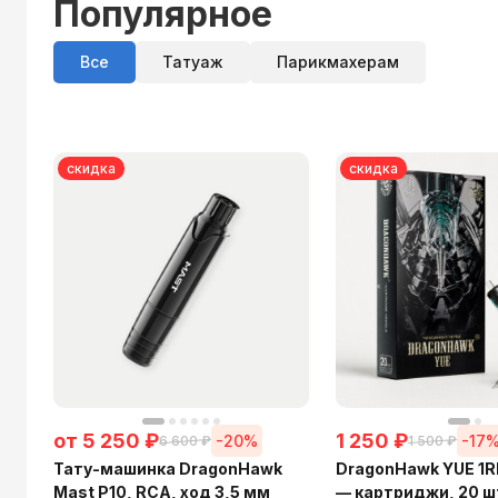
Популярное
Все
Татуаж
Парикмахерам
скидка
скидка
от
5 250
₽
1 250
₽
-20%
-17
6 600
₽
1 500
₽
Тату-машинка DragonHawk
DragonHawk YUE 1R
Mast P10, RCA, ход 3,5 мм
— картриджи, 20 ш