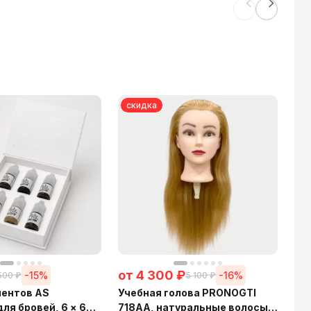
скидка
с
3 
Уч
72
45
от
4 300
₽
-15%
-16%
500
₽
5 100
₽
ментов AS
Учебная голова PRONOGTI
я бровей, 6 × 6
718AA, натуральные волосы