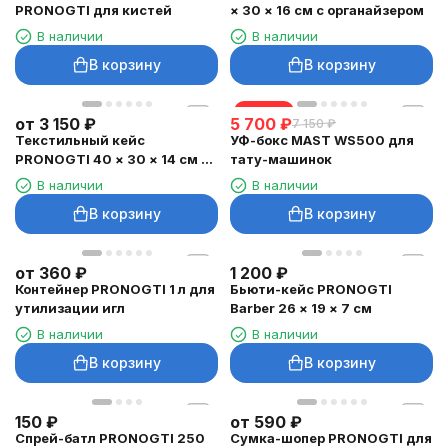
PRONOGTI для кистей
× 30 × 16 см с органайзером
В наличии
В наличии
В корзину
В корзину
скидка
от
3 150
₽
5 700
₽
7 150
₽
Текстильный кейс
УФ-бокс MAST WS500 для
PRONOGTI 40 × 30 × 14 см с
тату-машинок
перегородками
В наличии
В наличии
В корзину
В корзину
от
360
₽
1 200
₽
Контейнер PRONOGTI 1 л для
Бьюти-кейс PRONOGTI
утилизации игл
Barber 26 × 19 × 7 см
В наличии
В наличии
В корзину
В корзину
150
₽
от
590
₽
Спрей-батл PRONOGTI 250
Сумка-шопер PRONOGTI для