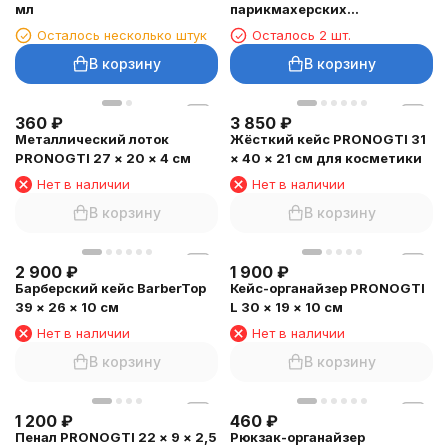
мл
парикмахерских
инструментов
Осталось несколько штук
Осталось 2 шт.
В корзину
В корзину
360
₽
3 850
₽
Металлический лоток
Жёсткий кейс PRONOGTI 31
PRONOGTI 27 × 20 × 4 см
× 40 × 21 см для косметики
Нет в наличии
Нет в наличии
В корзину
В корзину
2 900
₽
1 900
₽
Барберский кейс BarberTop
Кейс-органайзер PRONOGTI
39 × 26 × 10 см
L 30 × 19 × 10 см
Нет в наличии
Нет в наличии
В корзину
В корзину
1 200
₽
460
₽
Пенал PRONOGTI 22 × 9 × 2,5
Рюкзак-органайзер