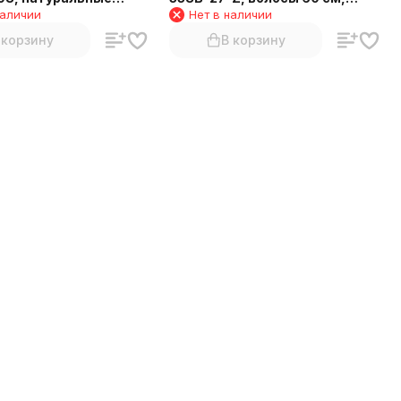
наличии
Нет в наличии
0–60 см, холодный
медный оттенок
 корзину
В корзину