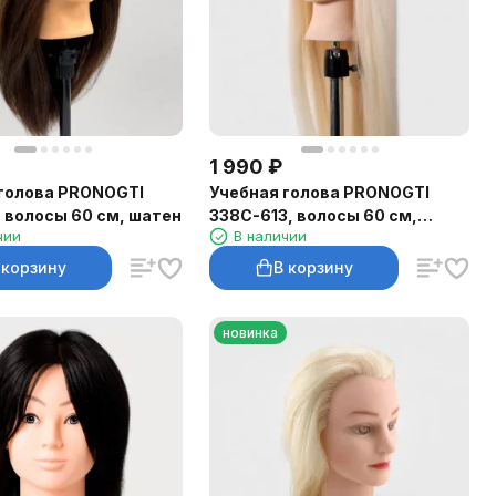
1 990
₽
голова PRONOGTI
Учебная голова PRONOGTI
 волосы 60 см, шатен
338C-613, волосы 60 см,
чии
В наличии
блонд
 корзину
В корзину
новинка