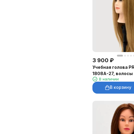
3 900
₽
Учебная голова P
1808A-27, волосы
В наличии
золотисто-русая
В корзину