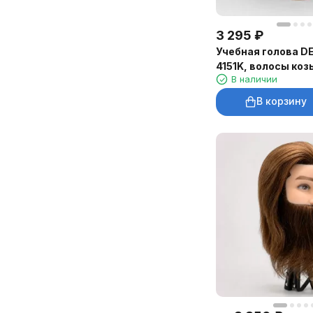
3 295
₽
Учебная голова D
4151K, волосы коз
В наличии
холодный блонд
В корзину