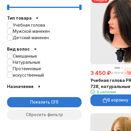
Тип товара
Учебная голова
Мужской манекен
Детский манекен
Вид волос
Смешанные
Натуральные
Протеиновые
3 450
₽
-1
4 100
₽
искусственный
Учебная голова P
Назначение
728, натуральные
В наличии
45 см
В корзину
Показать
Сбросить фильтр