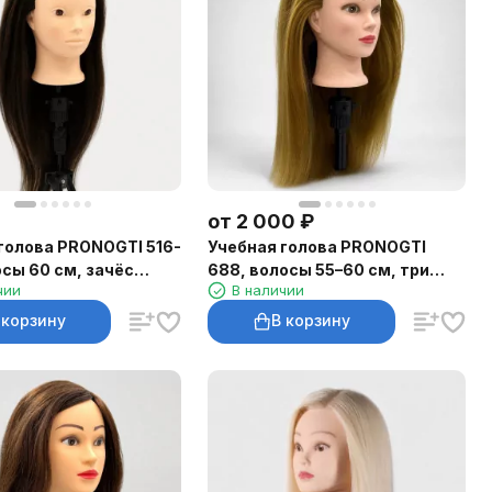
от
2 000
₽
голова PRONOGTI 516-
Учебная голова PRONOGTI
осы 60 см, зачёс
688, волосы 55–60 см, три
чии
В наличии
оттенка
 корзину
В корзину