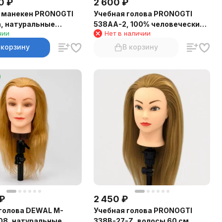
0
₽
2 600
₽
 манекен PRONOGTI
Учебная голова PRONOGTI
, натуральные
538AA-2, 100% человеческие
чии
Нет в наличии
0–25 см, шатен
волосы 30 см, брюнетка
 корзину
В корзину
₽
2 450
₽
голова DEWAL M-
Учебная голова PRONOGTI
08, натуральные
338B-27-Z, волосы 60 см,