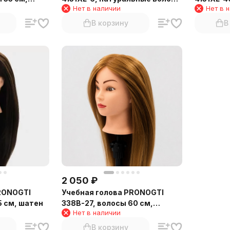
Нет в наличии
Нет в 
блонд
50–60 см, тёмный шатен
волосы 5
блонд
В корзину
В
2 050
₽
RONOGTI
Учебная голова PRONOGTI
5 см, шатен
338B-27, волосы 60 см,
Нет в наличии
медный оттенок
В корзину