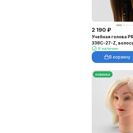
2 190
₽
Учебная голова P
338C-27-Z, волос
В наличии
русая
В корзину
новинка