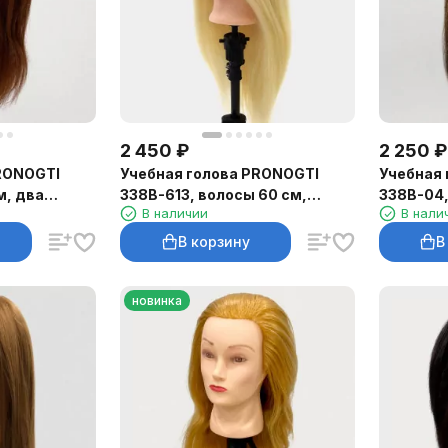
2 450
₽
2 250
₽
RONOGTI
Учебная голова PRONOGTI
Учебная 
м, два
338B-613, волосы 60 см,
338B-04,
В наличии
В нали
золотистый блонд
В корзину
В
новинка