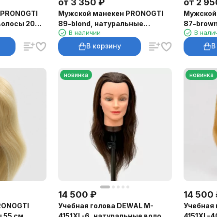
от
3 350
₽
от
2 95
 PRONOGTI
Мужской манекен PRONOGTI
Мужской
волосы 20
89-blond, натуральные
87-brown
В наличии
В нали
дой
волосы 20–25 см, блонд с
волосы 2
бородой
В корзину
В
новинка
новинка
14 500
₽
14 500
RONOGTI
Учебная голова DEWAL M-
Учебная 
 55 см,
4151XL-6, натуральные волосы
4151XL-4