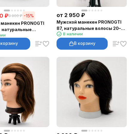
от
2 950
₽
0
₽
-15%
3 900
₽
Мужской манекен PRONOGTI
 манекен PRONOGTI
87, натуральные волосы 20–25
, натуральные
В наличии
см, тёмный
чии
0 см, чёрный с
 корзину
В корзину