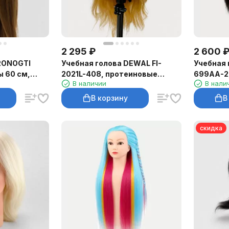
2 295
₽
2 600
RONOGTI
Учебная голова DEWAL FI-
Учебная 
ы 60 см,
2021L-408, протеиновые
699AA-2
В наличии
В нали
волосы 50–60 см, тёплый
волосы 3
блонд
оттенок
В корзину
В
скидка