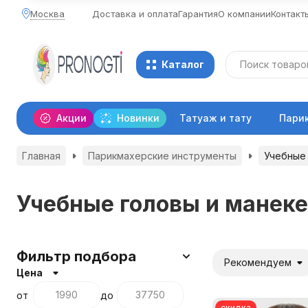
Москва
Доставка и оплата
Гарантия
О компании
Контакт
Каталог
Акции
Новинки
Татуаж и тату
Пари
Главная
Парикмахерские инструменты
Учебные 
Учебные головы и манек
Фильтр подбора
Рекомендуем
Цена
от
до
скидка