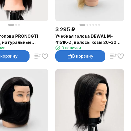
₽
3 295
₽
голова PRONOGTI
Учебная голова DEWAL M-
, натуральные
4151K-Z, волосы козы 20–30
чии
В наличии
0 см, тёмный
см, зачёс назад
 корзину
В корзину