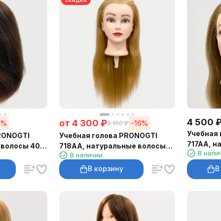
4 500
от
4 300
₽
6%
-16%
5 100
₽
Учебная 
RONOGTI
Учебная голова PRONOGTI
717AA, н
 волосы 40–
718AA, натуральные волосы
В нали
45–50 см
В наличии
45–55 см
В корзину
В