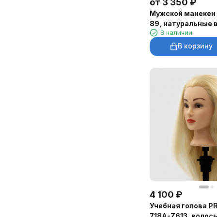
от
3 350
₽
Мужской манекен
89, натуральные 
В наличии
см, шатен с боро
В корзину
4 100
₽
Учебная голова P
718A-Z613, волосы