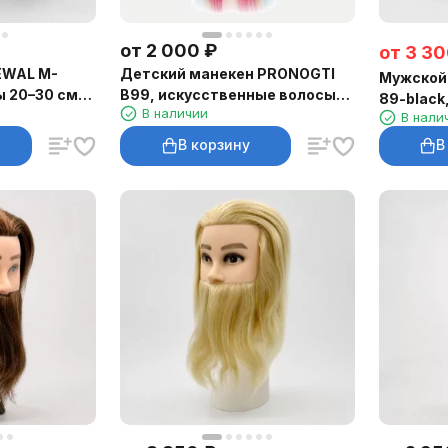
от
2 000
₽
от
3 30
EWAL M-
Детский манекен PRONOGTI
Мужской
ы 20–30 см,
B99, искусственные волосы
89-black
В наличии
60–65 см, 4 цвета
В нали
волосы 2
бородой
В корзину
В