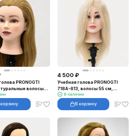
₽
4 500
₽
голова PRONOGTI
Учебная голова PRONOGTI
атуральные волосы
718A-613, волосы 55 см,
чии
В наличии
экстра-светлый блонд
 корзину
В корзину