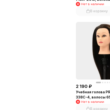
Нет в наличии
экстра-светлый 
В корзину
2 190
₽
Учебная голова P
338C-4, волосы 6
Нет в наличии
В корзину