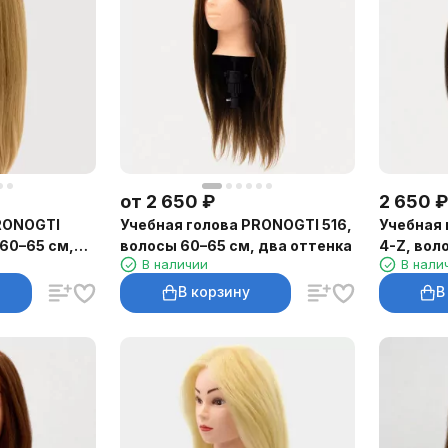
от
2 650
₽
2 650
₽
RONOGTI
Учебная голова PRONOGTI 516,
Учебная 
 60–65 см,
волосы 60–65 см, два оттенка
4-Z, вол
В наличии
В нали
назад
В корзину
В