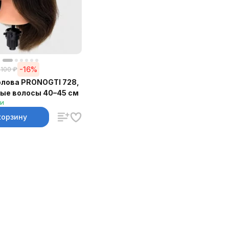
-16%
 100
₽
олова PRONOGTI 728,
ые волосы 40–45 см
ии
корзину