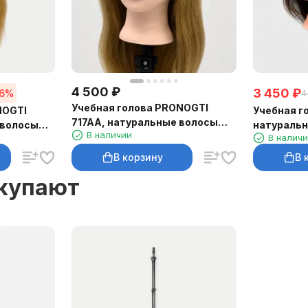
4 500
₽
3 450
₽
16%
4
Учебная голова PRONOGTI
NOGTI
Учебная г
717AA, натуральные волосы
 волосы
натуральн
В наличии
45–50 см
В налич
В корзину
В 
окупают