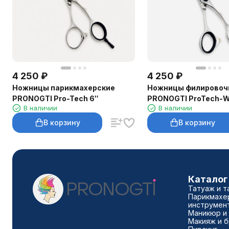
4 250
₽
4 250
₽
Ножницы парикмахерские
Ножницы филировоч
PRONOGTI Pro-Tech 6″
PRONOGTI ProTech-W
В наличии
В наличии
30 зубьев
В корзину
В корзину
Каталог
Татуаж и т
Парикмахе
инструмен
Маникюр и
Макияж и 