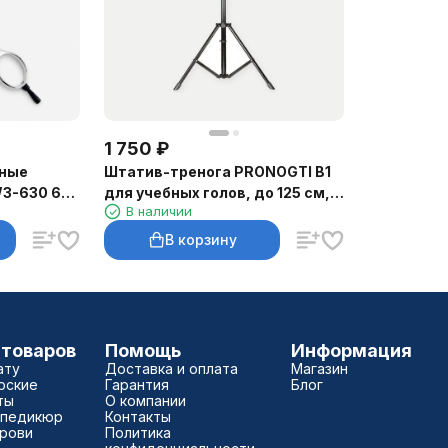
1 750
₽
ные
Штатив-тренога PRONOGTI B1
3-630 6″,
для учебных голов, до 125 см, с
В наличии
чехлом
В корзину
 товаров
Помощь
Информация
ату
Доставка и оплата
Магазин
рские
Гарантия
Блог
ты
О компании
 педикюр
Контакты
брови
Политика