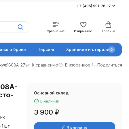
+7 (495) 991-76-17
Сравнение
Избранное
Корзина
ияж и брови
Пирсинг
Хранение и стерилизация
кул:
1808А-27
К сравнению
В избранное
Поделиться
808A-
Основной склад:
сто-
В наличии
3 900
₽
тик
1 шт.;
В корзину