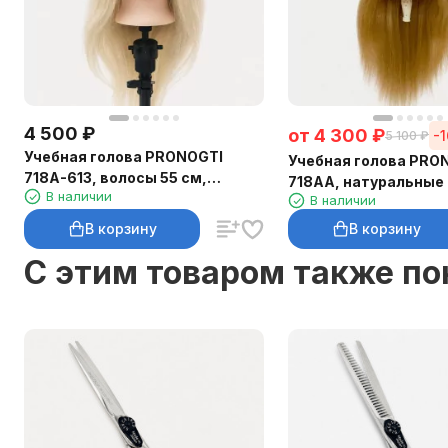
4 500
₽
от
4 300
₽
-
5 100
₽
Учебная голова PRONOGTI
Учебная голова PRO
718A-613, волосы 55 см,
718AA, натуральные
В наличии
экстра-светлый блонд
В наличии
45–55 см
В корзину
В корзину
C этим товаром также п