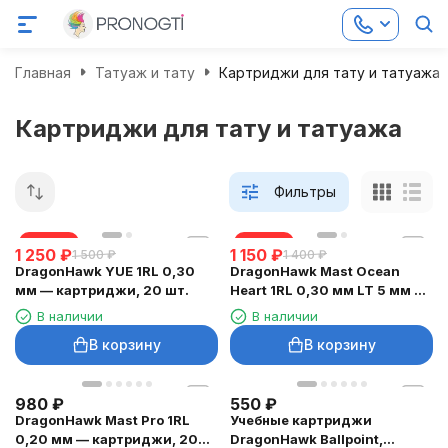
Главная
Татуаж и тату
Картриджи для тату и татуажа
Картриджи для тату и татуажа
Фильтры
скидка
скидка
1 250
₽
1 150
₽
1 500
₽
1 400
₽
DragonHawk YUE 1RL 0,30
DragonHawk Mast Ocean
мм — картриджи, 20 шт.
Heart 1RL 0,30 мм LT 5 мм —
картриджи, 20 шт.
В наличии
В наличии
В корзину
В корзину
980
₽
550
₽
DragonHawk Mast Pro 1RL
Учебные картриджи
0,20 мм — картриджи, 20
DragonHawk Ballpoint,