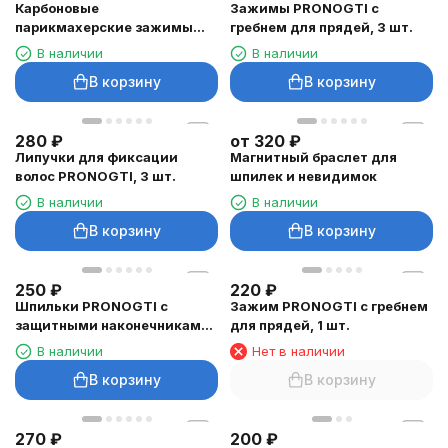
Карбоновые
Зажимы PRONOGTI с
парикмахерские зажимы
гребнем для прядей, 3 шт.
PRONOGTI 10 см, 6 шт.
В наличии
В наличии
В корзину
В корзину
280
₽
от
320
₽
Липучки для фиксации
Магнитный браслет для
волос PRONOGTI, 3 шт.
шпилек и невидимок
В наличии
В наличии
В корзину
В корзину
250
₽
220
₽
Шпильки PRONOGTI с
Зажим PRONOGTI с гребнем
защитными наконечниками,
для прядей, 1 шт.
50 шт.
В наличии
Нет в наличии
В корзину
В корзину
270
₽
200
₽