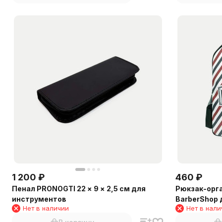
1 200
₽
460
₽
Пенал PRONOGTI 22 × 9 × 2,5 см для
Рюкзак-орг
инструментов
BarberShop
Нет в наличии
Нет в нали