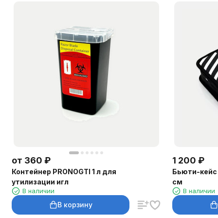
от
360
₽
1 200
₽
Контейнер PRONOGTI 1 л для
Бьюти-кейс 
утилизации игл
см
В наличии
В наличии
В корзину