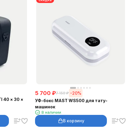
5 700
₽
-20%
7 150
₽
 40 × 30 ×
УФ-бокс MAST WS500 для тату-
машинок
В наличии
В корзину