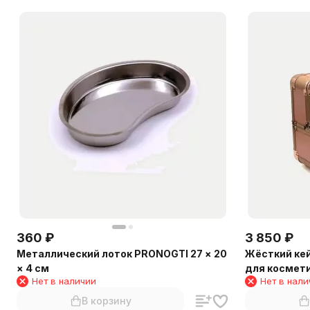
360
₽
3 850
₽
Металлический лоток PRONOGTI 27 × 20
Жёсткий кей
× 4 см
для космет
Нет в наличии
Нет в нали
В корзину