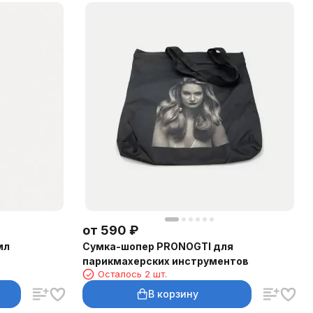
от
590
₽
мл
Сумка-шопер PRONOGTI для
парикмахерских инструментов
Осталось 2 шт.
В корзину