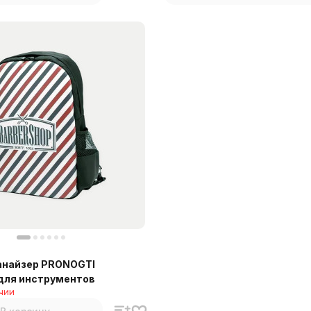
анайзер PRONOGTI
 для инструментов
чии