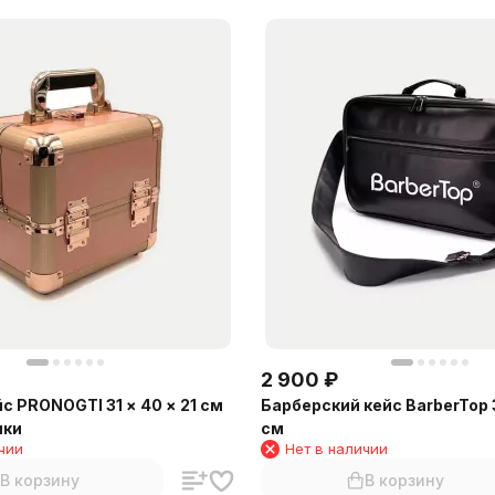
2 900
₽
с PRONOGTI 31 × 40 × 21 см
Барберский кейс BarberTop 3
ики
см
чии
Нет в наличии
В корзину
В корзину