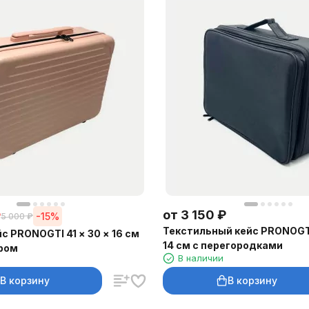
от
3 150
₽
₽
-15%
5 000
₽
Текстильный кейс PRONOGTI
с PRONOGTI 41 × 30 × 16 см
14 см с перегородками
ером
В наличии
В корзину
В корзину