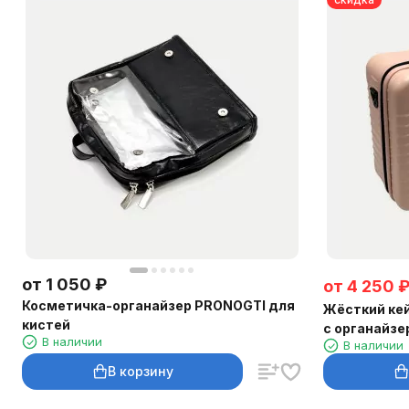
от
1 050
₽
от
4 250
Косметичка-органайзер PRONOGTI для
Жёсткий кей
кистей
с органайз
В наличии
В наличии
В корзину