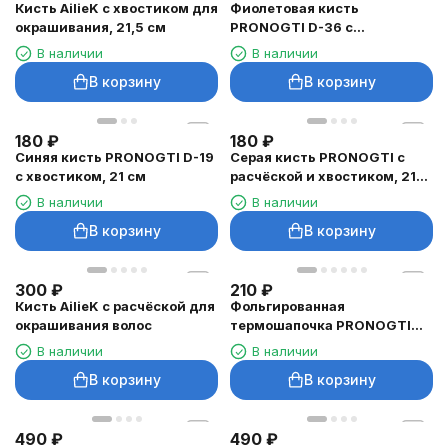
Кисть AilieK с хвостиком для
Фиолетовая кисть
окрашивания, 21,5 см
PRONOGTI D-36 с
хвостиком, 21 см
В наличии
В наличии
В корзину
В корзину
180
₽
180
₽
Синяя кисть PRONOGTI D-19
Серая кисть PRONOGTI с
с хвостиком, 21 см
расчёской и хвостиком, 21
см
В наличии
В наличии
В корзину
В корзину
300
₽
210
₽
Кисть AilieK с расчёской для
Фольгированная
окрашивания волос
термошапочка PRONOGTI
для ухода за волосами
В наличии
В наличии
В корзину
В корзину
490
₽
490
₽