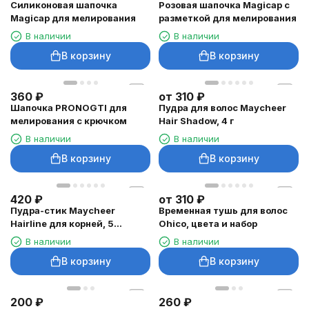
Силиконовая шапочка
Розовая шапочка Magicap с
Magicap для мелирования
разметкой для мелирования
В наличии
В наличии
В корзину
В корзину
360
₽
от
310
₽
Шапочка PRONOGTI для
Пудра для волос Maycheer
мелирования с крючком
Hair Shadow, 4 г
В наличии
В наличии
В корзину
В корзину
420
₽
от
310
₽
Пудра-стик Maycheer
Временная тушь для волос
Hairline для корней, 5
Ohico, цвета и набор
оттенков
В наличии
В наличии
В корзину
В корзину
200
₽
260
₽