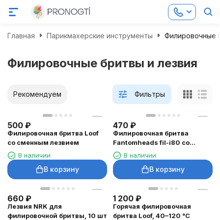
Главная
Парикмахерские инструменты
Филировочные б
Филировочные бритвы и лезвия
Рекомендуем
Фильтры
500
₽
470
₽
Филировочная бритва Loof
Филировочная бритва
со сменным лезвием
Fantomheads fil-i80 со
сменным лезвием
В наличии
В наличии
В корзину
В корзину
660
₽
1 200
₽
Лезвия NRK для
Горячая филировочная
филировочной бритвы, 10 шт
бритва Loof, 40–120 °C