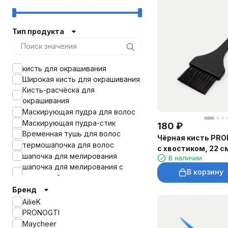
Тип продукта
кисть для окрашивания
Широкая кисть для окрашивания
Кисть-расчёска для
окрашивания
Маскирующая пудра для волос
Маскирующая пудра-стик
180
₽
Временная тушь для волос
Чёрная кисть PRO
термошапочка для волос
с хвостиком, 22 с
шапочка для мелирования
В наличии
шапочка для мелирования с
В корзину
разметкой
шапочка для мелирования с
Бренд
крючком
AilieK
PRONOGTI
Maycheer