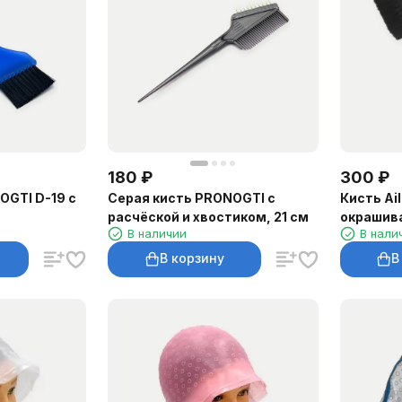
180
₽
300
₽
OGTI D-19 с
Серая кисть PRONOGTI с
Кисть Ai
расчёской и хвостиком, 21 см
окрашив
В наличии
В нали
В корзину
В