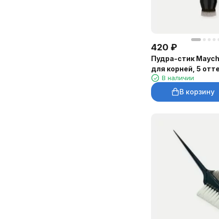
420
₽
Пудра-стик Mayche
для корней, 5 отт
В наличии
В корзину