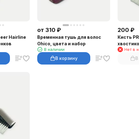
от
310
₽
200
₽
er Hairline
Временная тушь для волос
Кисть PR
енков
Ohico, цвета и набор
хвостик
В наличии
Нет в 
волос
В корзину
В