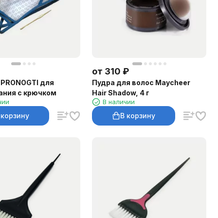
от
310
₽
 PRONOGTI для
Пудра для волос Maycheer
ания с крючком
Hair Shadow, 4 г
чии
В наличии
 корзину
В корзину