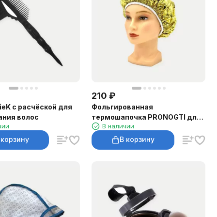
210
₽
lieK с расчёской для
Фольгированная
ания волос
термошапочка PRONOGTI для
чии
В наличии
ухода за волосами
 корзину
В корзину