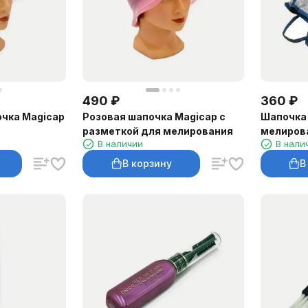
490
₽
360
₽
чка Magicap
Розовая шапочка Magicap с
Шапочка
разметкой для мелирования
мелиров
В наличии
В нали
В корзину
В