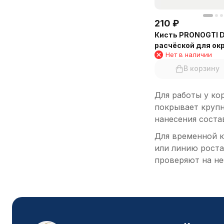
210
₽
Кисть PRONOGTI D
расчёской для ок
Нет в наличии
В корзину
Для работы у ко
покрывает крупн
нанесения соста
Для временной к
или линию роста
проверяют на не