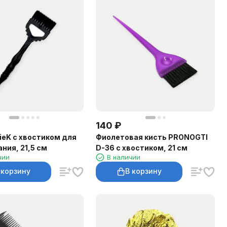
140
₽
lieK с хвостиком для
Фиолетовая кисть PRONOGTI
ния, 21,5 см
D-36 с хвостиком, 21 см
чии
В наличии
 корзину
В корзину