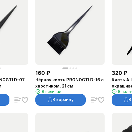
160
₽
320
₽
NOGTI D-07
Чёрная кисть PRONOGTI D-16 с
Кисть Ai
м
хвостиком, 21 см
окрашива
В наличии
В нали
В корзину
В