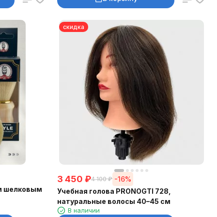
скидка
3 450
₽
-16%
4 100
₽
им шелковым
Учебная голова PRONOGTI 728,
натуральные волосы 40–45 см
В наличии