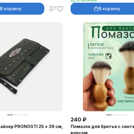
В наличии
В корзину
В корзину
240
₽
айзер PRONOGTI 25 × 39 см,
Помазок для бритья с син
ворсом