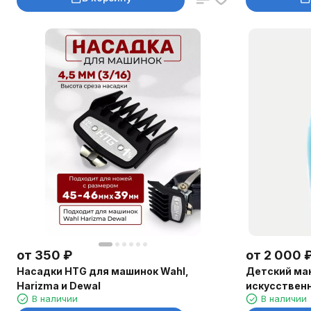
от
350
₽
от
2 000
Насадки HTG для машинок Wahl,
Детский ма
Harizma и Dewal
искусственн
В наличии
В наличии
цвета