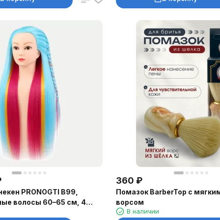
₽
360
₽
некен PRONOGTI B99,
Помазок BarberTop с мягк
ые волосы 60–65 см, 4
ворсом
В наличии