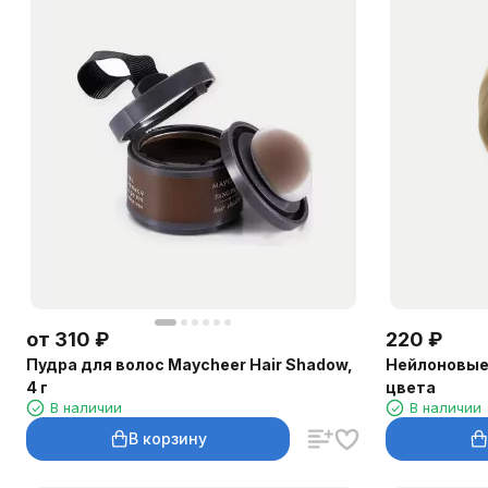
от
310
₽
220
₽
Пудра для волос Maycheer Hair Shadow,
Нейлоновые 
4 г
цвета
В наличии
В наличии
В корзину