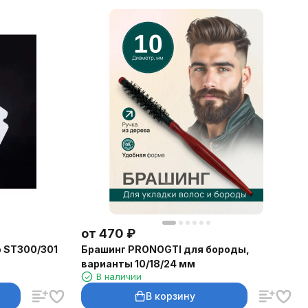
от
470
₽
 ST300/301
Брашинг PRONOGTI для бороды,
варианты 10/18/24 мм
В наличии
В корзину