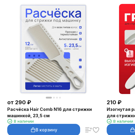
от
290
₽
210
₽
Расчёска Hair Comb N16 для стрижки
Изогнутая р
машинкой, 23,5 см
для стрижк
В наличии
В наличии
В корзину