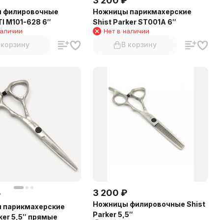
3 200
₽
 филировочные
Ножницы парикмахерские
 M101-628 6″
Shist Parker ST001A 6″
наличии
Нет в наличии
 корзину
В корзину
3 200
₽
₽
Ножницы филировочные Shist
 парикмахерские
Parker 5,5″
rker 5,5″ прямые