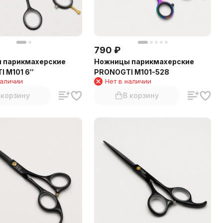
790
₽
 парикмахерские
Ножницы парикмахерские
 M101 6″
PRONOGTI M101-528
наличии
Нет в наличии
 корзину
В корзину