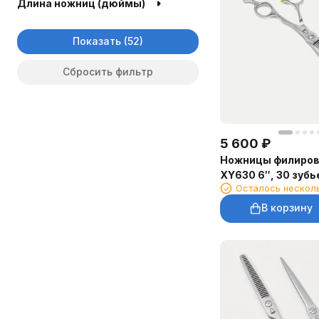
Длина ножниц (дюймы)
Показать
Сбросить фильтр
5 600
₽
Ножницы филирово
XY630 6″, 30 зубь
Осталось нескол
В корзину