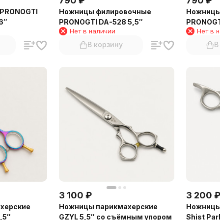
790
₽
790
₽
 PRONOGTI
Ножницы филировочные
Ножницы
6″
PRONOGTI DA-528 5,5″
PRONOGTI
Нет в наличии
Нет в 
В корзину
В
3 100
₽
3 200
херские
Ножницы парикмахерские
Ножницы
,5″
GZYL 5,5″ со съёмным упором
Shist Pa