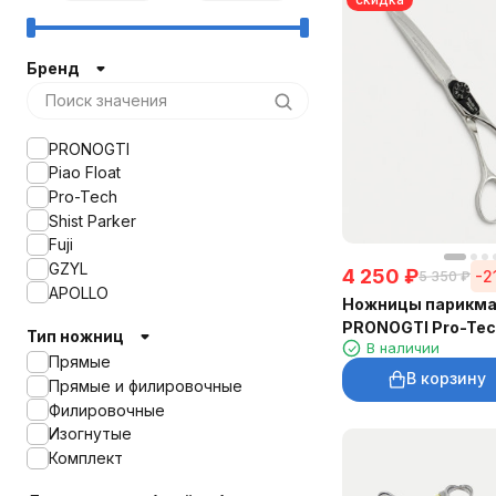
Бренд
PRONOGTI
Piao Float
Pro-Tech
Shist Parker
Fuji
GZYL
4 250
₽
-2
5 350
₽
APOLLO
Ножницы парикма
PRONOGTI Pro-Tec
Тип ножниц
В наличии
Прямые
В корзину
Прямые и филировочные
Филировочные
Изогнутые
Комплект