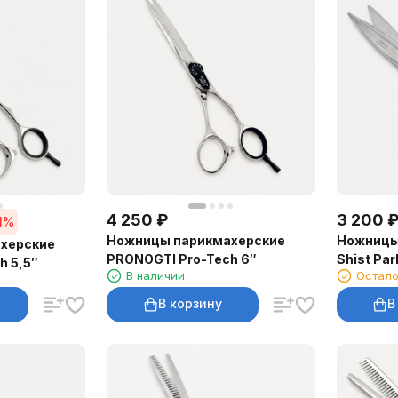
4 250
₽
3 200
1%
Ножницы парикмахерские
Ножницы
херские
PRONOGTI Pro-Tech 6″
Shist Par
h 5,5″
В наличии
Остало
В корзину
В