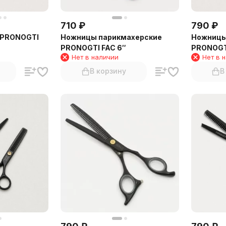
710
₽
790
₽
 PRONOGTI
Ножницы парикмахерские
Ножницы
PRONOGTI FAC 6″
PRONOGTI
Нет в наличии
Нет в 
В корзину
В