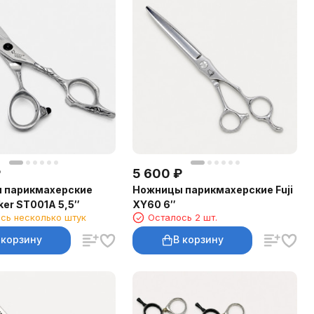
₽
5 600
₽
 парикмахерские
Ножницы парикмахерские Fuji
ker ST001A 5,5″
XY60 6″
сь несколько штук
Осталось 2 шт.
 корзину
В корзину