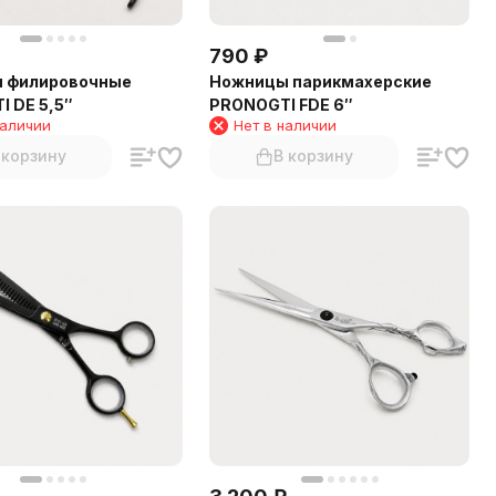
790
₽
 филировочные
Ножницы парикмахерские
 DE 5,5″
PRONOGTI FDE 6″
наличии
Нет в наличии
 корзину
В корзину