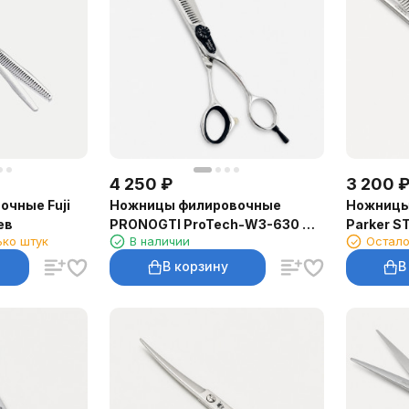
4 250
₽
3 200
чные Fuji
Ножницы филировочные
Ножницы
ев
PRONOGTI ProTech-W3-630 6″,
Parker S
ько штук
В наличии
Остало
30 зубьев
В корзину
В