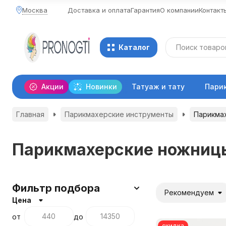
Москва
Доставка и оплата
Гарантия
О компании
Контакт
Каталог
Акции
Новинки
Татуаж и тату
Пари
Главная
Парикмахерские инструменты
Парикма
Парикмахерские ножниц
Фильтр подбора
Рекомендуем
Цена
от
до
скидка