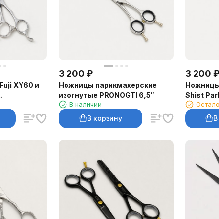
3 200
₽
3 200
uji XY60 и
Ножницы парикмахерские
Ножницы
изогнутые PRONOGTI 6,5″
Shist Pa
В наличии
Остало
В корзину
В