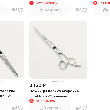
Нет в наличии
Нет в 
В корзину
В
3 150
₽
херские
Ножницы парикмахерские
X 5,5″
Float Piao 7″ прямые
Нет в наличии
В корзину