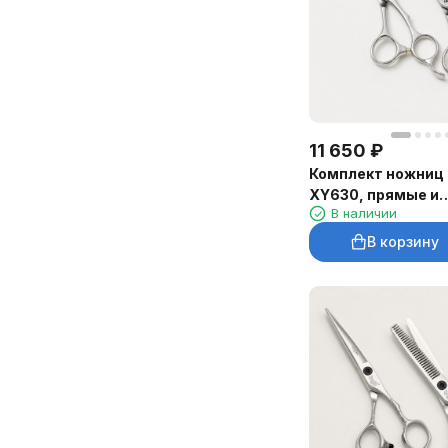
11 650
₽
Комплект ножниц F
XY630, прямые и
В наличии
филировочные
В корзину