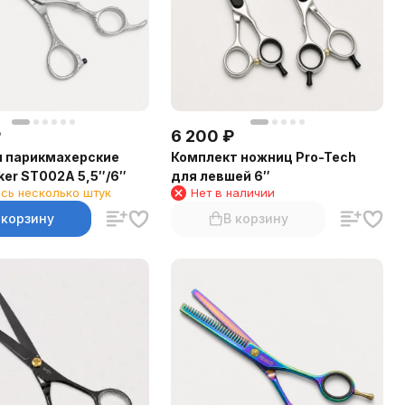
₽
6 200
₽
 парикмахерские
Комплект ножниц Pro-Tech
rker ST002A 5,5″/6″
для левшей 6″
сь несколько штук
Нет в наличии
 корзину
В корзину