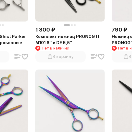
1 300
₽
790
₽
hist Parker
Комплект ножниц PRONOGTI
Ножницы
ировочные
M101 6″ и DE 5,5″
PRONOGTI
Нет в наличии
Нет в 
В корзину
В