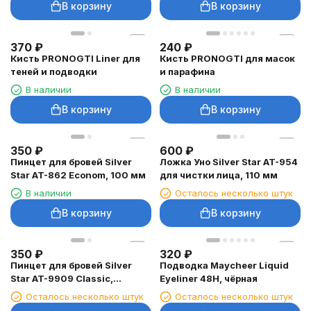
В корзину
В корзину
370
₽
240
₽
Кисть PRONOGTI Liner для
Кисть PRONOGTI для масок
теней и подводки
и парафина
В наличии
В наличии
В корзину
В корзину
350
₽
600
₽
Пинцет для бровей Silver
Ложка Уно Silver Star AT-954
Star AT-862 Econom, 100 мм
для чистки лица, 110 мм
В наличии
Осталось несколько штук
В корзину
В корзину
350
₽
320
₽
Пинцет для бровей Silver
Подводка Maycheer Liquid
Star AT-9909 Classic,
Eyeliner 48H, чёрная
скошенный
Осталось несколько штук
Осталось несколько штук