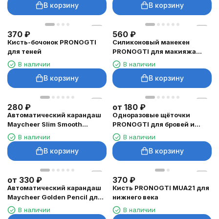
В корзину
В корзину
370
₽
560
₽
Кисть-бочонок PRONOGTI
Силиконовый манекен
для теней
PRONOGTI для макияжа
глаз, 17 × 8,5 см
В наличии
В наличии
В корзину
В корзину
280
₽
от
180
₽
Автоматический карандаш
Одноразовые щёточки
Maycheer Slim Smooth
PRONOGTI для бровей и
Eyeliner для глаз
ресниц
В наличии
В наличии
В корзину
В корзину
от
330
₽
370
₽
Автоматический карандаш
Кисть PRONOGTI MUA21 для
Maycheer Golden Pencil для
нижнего века
бровей
В наличии
В наличии