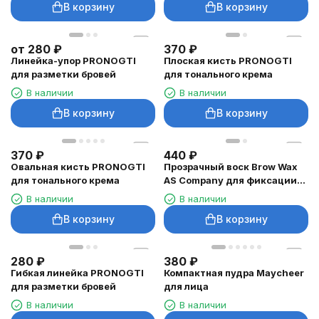
В корзину
В корзину
от
280
₽
370
₽
Линейка-упор PRONOGTI
Плоская кисть PRONOGTI
для разметки бровей
для тонального крема
В наличии
В наличии
В корзину
В корзину
370
₽
440
₽
Овальная кисть PRONOGTI
Прозрачный воск Brow Wax
для тонального крема
AS Company для фиксации
бровей, 10 г
В наличии
В наличии
В корзину
В корзину
280
₽
380
₽
Гибкая линейка PRONOGTI
Компактная пудра Maycheer
для разметки бровей
для лица
В наличии
В наличии