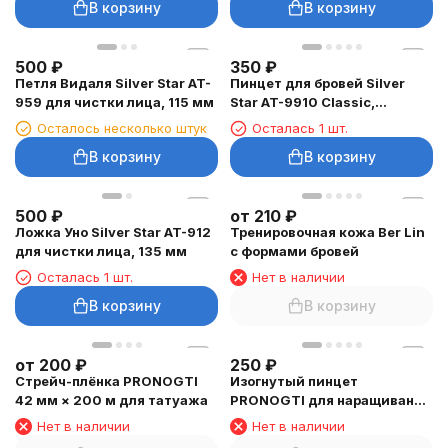
В корзину
В корзину
500
₽
350
₽
Петля Видаля Silver Star AT-
Пинцет для бровей Silver
959 для чистки лица, 115 мм
Star AT-9910 Classic,
скошенный
Осталось несколько штук
Осталась 1 шт.
В корзину
В корзину
500
₽
от
210
₽
Ложка Уно Silver Star AT-912
Тренировочная кожа Ber Lin
для чистки лица, 135 мм
с формами бровей
Осталась 1 шт.
Нет в наличии
В корзину
В корзину
от
200
₽
250
₽
Стрейч-плёнка PRONOGTI
Изогнутый пинцет
42 мм × 200 м для татуажа
PRONOGTI для наращивания
ресниц
Нет в наличии
Нет в наличии