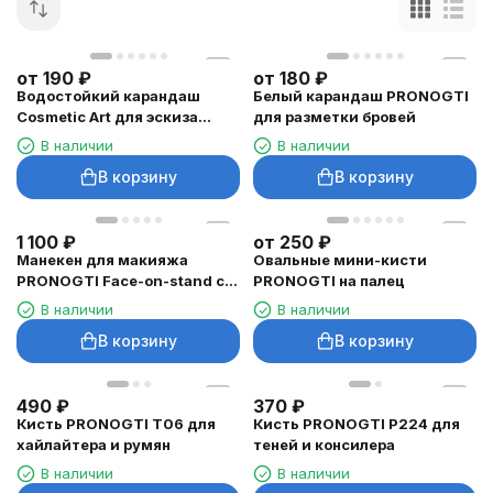
от
190
₽
от
180
₽
Водостойкий карандаш
Белый карандаш PRONOGTI
Cosmetic Art для эскиза
для разметки бровей
татуажа
В наличии
В наличии
В корзину
В корзину
1 100
₽
от
250
₽
Манекен для макияжа
Овальные мини-кисти
PRONOGTI Face-on-stand с
PRONOGTI на палец
подставкой
В наличии
В наличии
В корзину
В корзину
490
₽
370
₽
Кисть PRONOGTI T06 для
Кисть PRONOGTI P224 для
хайлайтера и румян
теней и консилера
В наличии
В наличии