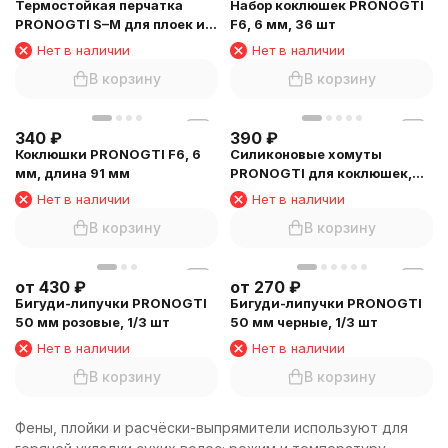
Термостойкая перчатка
Набор коклюшек PRONOGTI
PRONOGTI S–M для плоек и
F6, 6 мм, 36 шт
утюжков
Нет в наличии
Нет в наличии
В корзину
В корзину
340
₽
390
₽
Коклюшки PRONOGTI F6, 6
Силиконовые хомуты
мм, длина 91 мм
PRONOGTI для коклюшек,
8,5 см, 50 шт
Нет в наличии
Нет в наличии
В корзину
В корзину
от
430
₽
от
270
₽
Бигуди-липучки PRONOGTI
Бигуди-липучки PRONOGTI
50 мм розовые, 1/3 шт
50 мм черные, 1/3 шт
Нет в наличии
Нет в наличии
В корзину
В корзину
Фены, плойки и расчёски-выпрямители используют для