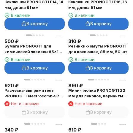
Коклюшки PRONOGTI F14, 14
Коклюшки PRONOGTI F16, 16
мм, длина 91 мм
мм, длина 91 мм
В наличии
В наличии
В корзину
В корзину
500
₽
310
₽
Бумага PRONOGTI для
Резинки-хомуты PRONOGTI
химической завивки 65×100
для коклюшек, 85 мм, 50 шт
мм, 1000 листов
В наличии
В наличии
В корзину
В корзину
920
₽
890
₽
Расческа-выпрямитель
Мини-плойка PRONOGTI 22
PRONOGTI electrocomb-S7
мм для локонов, варианты
беспроводная
цвета
Нет в наличии
Нет в наличии
В корзину
В корзину
340
₽
610
₽