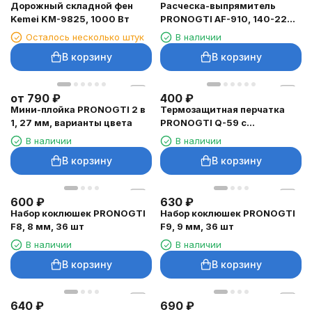
Дорожный складной фен
Расческа-выпрямитель
Kemei KM-9825, 1000 Вт
PRONOGTI AF-910, 140-220
°C
Осталось несколько штук
В наличии
В корзину
В корзину
от
790
₽
400
₽
Мини-плойка PRONOGTI 2 в
Термозащитная перчатка
1, 27 мм, варианты цвета
PRONOGTI Q-59 с
фиксацией
В наличии
В наличии
В корзину
В корзину
600
₽
630
₽
Набор коклюшек PRONOGTI
Набор коклюшек PRONOGTI
F8, 8 мм, 36 шт
F9, 9 мм, 36 шт
В наличии
В наличии
В корзину
В корзину
640
₽
690
₽