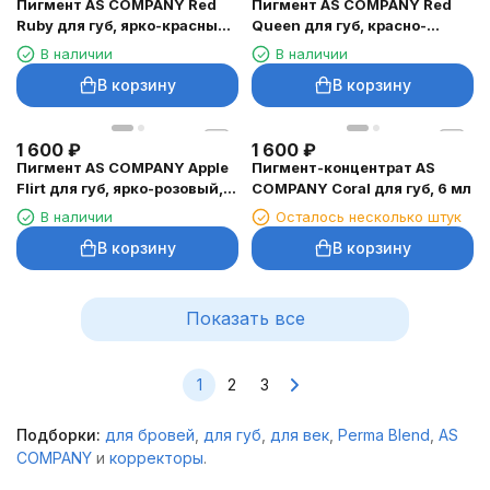
Пигмент AS COMPANY Red
Пигмент AS COMPANY Red
Ruby для губ, ярко-красный,
Queen для губ, красно-
6 мл
розовый, 6 мл
В наличии
В наличии
В корзину
В корзину
1 600
₽
1 600
₽
Пигмент AS COMPANY Apple
Пигмент-концентрат AS
Flirt для губ, ярко-розовый, 6
COMPANY Coral для губ, 6 мл
мл
В наличии
Осталось несколько штук
В корзину
В корзину
Показать все
1
2
3
Подборки:
для бровей
,
для губ
,
для век
,
Perma Blend
,
AS
COMPANY
и
корректоры
.