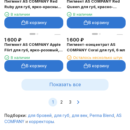
Пигмент AS COMPANY Red
Пигмент AS COMPANY Red
Ruby для губ, ярко-красный,
Queen для губ, красно-
6 мл
розовый, 6 мл
В наличии
В наличии
В корзину
В корзину
1 600
₽
1 600
₽
Пигмент AS COMPANY Apple
Пигмент-концентрат AS
Flirt для губ, ярко-розовый, 6
COMPANY Coral для губ, 6 мл
мл
В наличии
Осталось несколько штук
В корзину
В корзину
Показать все
1
2
3
Подборки:
для бровей
,
для губ
,
для век
,
Perma Blend
,
AS
COMPANY
и
корректоры
.