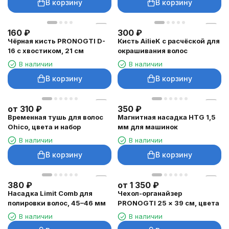
В корзину
В корзину
160
₽
300
₽
Чёрная кисть PRONOGTI D-
Кисть AilieK с расчёской для
16 с хвостиком, 21 см
окрашивания волос
В наличии
В наличии
В корзину
В корзину
от
310
₽
350
₽
Временная тушь для волос
Магнитная насадка HTG 1,5
Ohico, цвета и набор
мм для машинок
В наличии
В наличии
В корзину
В корзину
380
₽
от
1 350
₽
Насадка Limit Comb для
Чехол-органайзер
полировки волос, 45–46 мм
PRONOGTI 25 × 39 см, цвета
В наличии
В наличии