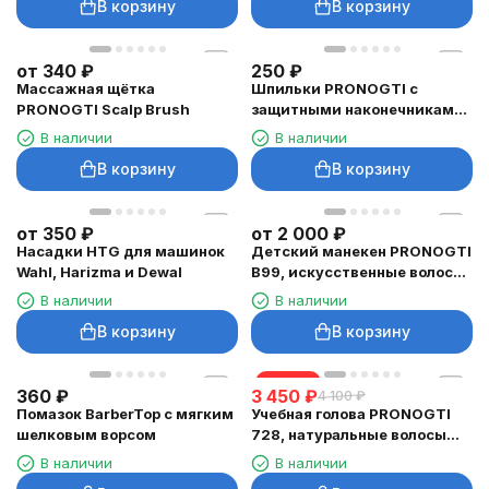
В корзину
В корзину
от
340
₽
250
₽
Массажная щётка
Шпильки PRONOGTI с
PRONOGTI Scalp Brush
защитными наконечниками,
50 шт.
В наличии
В наличии
В корзину
В корзину
от
350
₽
от
2 000
₽
Насадки HTG для машинок
Детский манекен PRONOGTI
Wahl, Harizma и Dewal
B99, искусственные волосы
60–65 см, 4 цвета
В наличии
В наличии
В корзину
В корзину
скидка
360
₽
3 450
₽
4 100
₽
Помазок BarberTop с мягким
Учебная голова PRONOGTI
шелковым ворсом
728, натуральные волосы
40–45 см
В наличии
В наличии