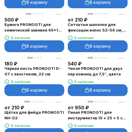
В корзину
В корзину
500
₽
от
210
₽
Бумага PRONOGTI для
Сетчатые шапочки для
химической завивки 65×100
фиксации волос 52–54 см,
мм, 1000 листов
цвета
В наличии
В наличии
В корзину
В корзину
180
₽
540
₽
Чёрная кисть PRONOGTI D-
Чехол PRONOGTI для двух
07 с хвостиком, 22 см
пар ножниц до 7,5″, цвета
В наличии
В наличии
В корзину
В корзину
от
210
₽
от
950
₽
Щётка для фейда PRONOGTI
Пенал PRONOGTI для
NH-02
инструментов 15 × 25 × 5 см,
цвета
В наличии
В наличии