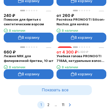
В корзину
В корзину
240
₽
от
260
₽
Помазок для бритья с
Расчёска PRONOGTI Silicon-
синтетическим ворсом
Nachos для начёса
В наличии
В наличии
В корзину
В корзину
скидка
660
₽
от
4 300
₽
5 100
₽
Лезвия NRK для
Учебная голова PRONOGTI
филировочной бритвы, 10 шт
718AA, натуральные волосы
45–55 см
В наличии
В наличии
В корзину
В корзину
Показать все
1
2
...
11