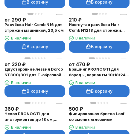
В корзину
В корзину
от
290
₽
210
₽
Расчёска Hair Comb N16 для
Изогнутая расчёска Hair
стрижки машинкой, 23,5 см
Comb N1218 для стрижки
машинкой
В наличии
В наличии
В корзину
В корзину
от
320
₽
от
470
₽
Двусторонние лезвия Dorco
Брашинг PRONOGTI для
ST300/301 для Т-образной
бороды, варианты 10/18/24
бритвы
мм
В наличии
В наличии
В корзину
В корзину
360
₽
500
₽
Чехол PRONOGTI для
Филировочная бритва Loof
инструментов до 18 см,
со сменным лезвием
цвета
В наличии
В наличии