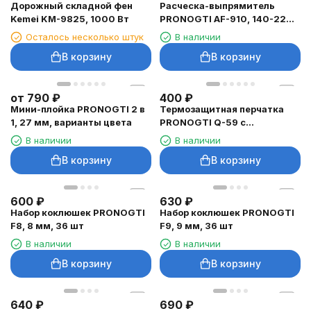
Дорожный складной фен
Расческа-выпрямитель
Kemei KM-9825, 1000 Вт
PRONOGTI AF-910, 140-220
°C
Осталось несколько штук
В наличии
В корзину
В корзину
от
790
₽
400
₽
Мини-плойка PRONOGTI 2 в
Термозащитная перчатка
1, 27 мм, варианты цвета
PRONOGTI Q-59 с
фиксацией
В наличии
В наличии
В корзину
В корзину
600
₽
630
₽
Набор коклюшек PRONOGTI
Набор коклюшек PRONOGTI
F8, 8 мм, 36 шт
F9, 9 мм, 36 шт
В наличии
В наличии
В корзину
В корзину
640
₽
690
₽