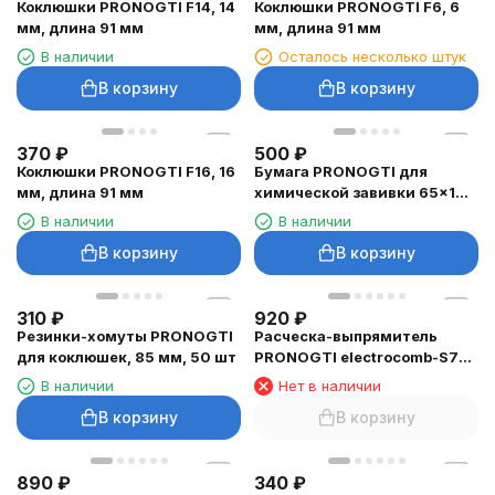
Коклюшки PRONOGTI F14, 14
Коклюшки PRONOGTI F6, 6
мм, длина 91 мм
мм, длина 91 мм
В наличии
Осталось несколько штук
В корзину
В корзину
370
₽
500
₽
Коклюшки PRONOGTI F16, 16
Бумага PRONOGTI для
мм, длина 91 мм
химической завивки 65×100
мм, 1000 листов
В наличии
В наличии
В корзину
В корзину
310
₽
920
₽
Резинки-хомуты PRONOGTI
Расческа-выпрямитель
для коклюшек, 85 мм, 50 шт
PRONOGTI electrocomb-S7
беспроводная
В наличии
Нет в наличии
В корзину
В корзину
890
₽
340
₽