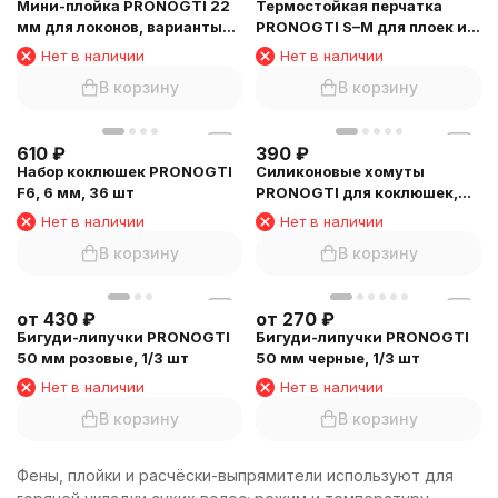
Мини-плойка PRONOGTI 22
Термостойкая перчатка
мм для локонов, варианты
PRONOGTI S–M для плоек и
цвета
утюжков
Нет в наличии
Нет в наличии
В корзину
В корзину
610
₽
390
₽
Набор коклюшек PRONOGTI
Силиконовые хомуты
F6, 6 мм, 36 шт
PRONOGTI для коклюшек,
8,5 см, 50 шт
Нет в наличии
Нет в наличии
В корзину
В корзину
от
430
₽
от
270
₽
Бигуди-липучки PRONOGTI
Бигуди-липучки PRONOGTI
50 мм розовые, 1/3 шт
50 мм черные, 1/3 шт
Нет в наличии
Нет в наличии
В корзину
В корзину
Фены, плойки и расчёски-выпрямители используют для