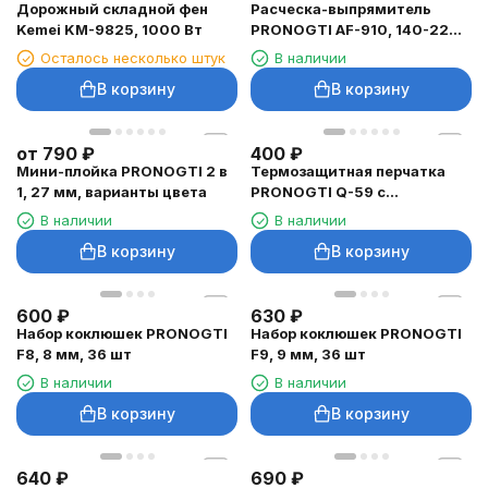
Дорожный складной фен
Расческа-выпрямитель
Kemei KM-9825, 1000 Вт
PRONOGTI AF-910, 140-220
°C
Осталось несколько штук
В наличии
В корзину
В корзину
от
790
₽
400
₽
Мини-плойка PRONOGTI 2 в
Термозащитная перчатка
1, 27 мм, варианты цвета
PRONOGTI Q-59 с
фиксацией
В наличии
В наличии
В корзину
В корзину
600
₽
630
₽
Набор коклюшек PRONOGTI
Набор коклюшек PRONOGTI
F8, 8 мм, 36 шт
F9, 9 мм, 36 шт
В наличии
В наличии
В корзину
В корзину
640
₽
690
₽