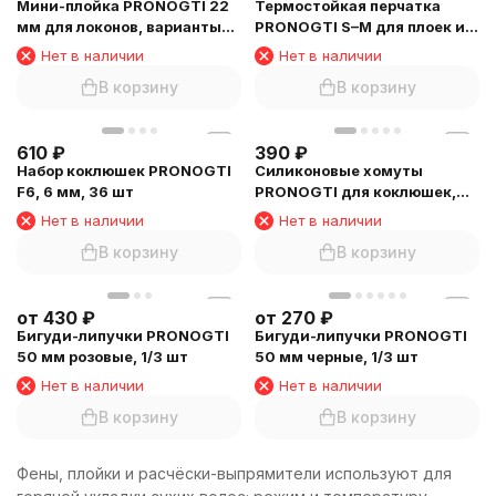
Мини-плойка PRONOGTI 22
Термостойкая перчатка
мм для локонов, варианты
PRONOGTI S–M для плоек и
цвета
утюжков
Нет в наличии
Нет в наличии
В корзину
В корзину
610
₽
390
₽
Набор коклюшек PRONOGTI
Силиконовые хомуты
F6, 6 мм, 36 шт
PRONOGTI для коклюшек,
8,5 см, 50 шт
Нет в наличии
Нет в наличии
В корзину
В корзину
от
430
₽
от
270
₽
Бигуди-липучки PRONOGTI
Бигуди-липучки PRONOGTI
50 мм розовые, 1/3 шт
50 мм черные, 1/3 шт
Нет в наличии
Нет в наличии
В корзину
В корзину
Фены, плойки и расчёски-выпрямители используют для