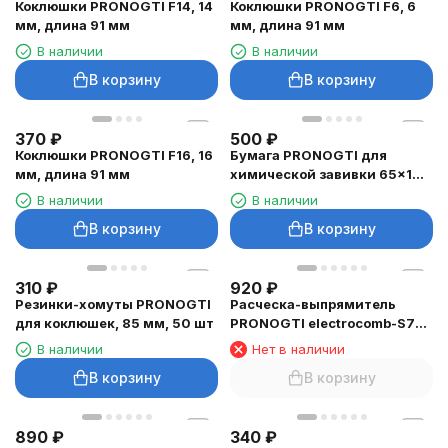
Коклюшки PRONOGTI F14, 14
Коклюшки PRONOGTI F6, 6
мм, длина 91 мм
мм, длина 91 мм
В наличии
В наличии
В корзину
В корзину
370
₽
500
₽
Коклюшки PRONOGTI F16, 16
Бумага PRONOGTI для
мм, длина 91 мм
химической завивки 65×100
мм, 1000 листов
В наличии
В наличии
В корзину
В корзину
310
₽
920
₽
Резинки-хомуты PRONOGTI
Расческа-выпрямитель
для коклюшек, 85 мм, 50 шт
PRONOGTI electrocomb-S7
беспроводная
В наличии
Нет в наличии
В корзину
В корзину
890
₽
340
₽