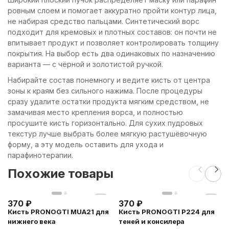
ровным слоем и помогает аккуратно пройти контур лица,
не набирая средство пальцами. Синтетический ворс
подходит для кремовых и плотных составов: он почти не
впитывает продукт и позволяет контролировать толщину
покрытия. На выбор есть два одинаковых по назначению
варианта — с чёрной и золотистой ручкой.
Набирайте состав понемногу и ведите кисть от центра
зоны к краям без сильного нажима. После процедуры
сразу удалите остатки продукта мягким средством, не
замачивая место крепления ворса, и полностью
просушите кисть горизонтально. Для сухих пудровых
текстур лучше выбрать более мягкую растушёвочную
форму, а эту модель оставить для ухода и
парафинотерапии.
Похожие товары
370
₽
370
₽
Кисть PRONOGTI MUA21 для
Кисть PRONOGTI P224 для
нижнего века
теней и консилера