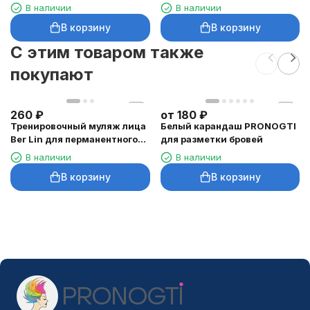
В наличии
В наличии
В корзину
В корзину
C этим товаром также
покупают
260
₽
от
180
₽
Тренировочный муляж лица
Белый карандаш PRONOGTI
Ber Lin для перманентного
для разметки бровей
макияжа
В наличии
В наличии
В корзину
В корзину