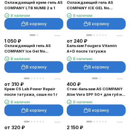
Охлаждающий крем-гель AS
Охлаждающий гель AS
COMPANY LTB NUMB 2 в 1
COMPANY ICE GEL No
Lidocaine, 33 мл
В наличии
В наличии
В корзину
В корзину
1 050
₽
от
240
₽
Охлаждающий гель AS
Бальзам Fougera Vitamin
COMPANY Ice Gel No
A+D после татуажа
Lidocaine, 15 мл
В наличии
В наличии
В корзину
В корзину
от
310
₽
400
₽
Крем CS Lab Power Repair
Стик-бальзам AS COMPANY
после татуажа, саше по 1 г
Aloe Vera SPF 50+ для губ и
бровей, 3 г
В наличии
В наличии
В корзину
В корзину
от
320
₽
2 150
₽