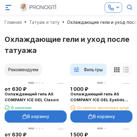
Главная
Татуаж и тату
Охлаждающие гели и уход посл
Охлаждающие гели и уход после
татуажа
Рекомендуем
Фильтры
от
630
₽
1 000
₽
Охлаждающий гель AS
Охлаждающий гель AS
COMPANY ICE GEL Classic
COMPANY ICE GEL Eyelids
для век, 15 мл
В наличии
Осталось несколько штук
В корзину
В корзину
от
630
₽
1 500
₽