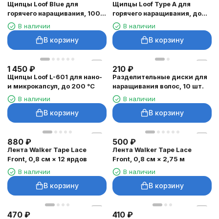
Щипцы Loof Blue для
Щипцы Loof Type A для
горячего наращивания, 100–
горячего наращивания, до
180 °C
200 °C
В наличии
В наличии
В корзину
В корзину
1 450
₽
210
₽
Щипцы Loof L-601 для нано-
Разделительные диски для
и микрокапсул, до 200 °C
наращивания волос, 10 шт.
В наличии
В наличии
В корзину
В корзину
880
₽
500
₽
Лента Walker Tape Lace
Лента Walker Tape Lace
Front, 0,8 см × 12 ярдов
Front, 0,8 см × 2,75 м
В наличии
В наличии
В корзину
В корзину
470
₽
410
₽