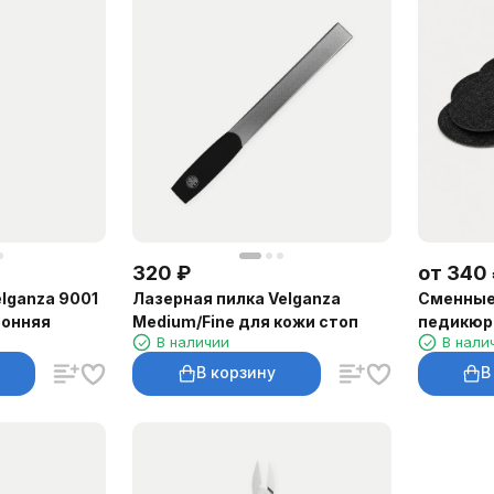
320
₽
от
340
lganza 9001
Лазерная пилка Velganza
Сменные
ронняя
Medium/Fine для кожи стоп
педикюрн
В наличии
В нали
шт.
В корзину
В