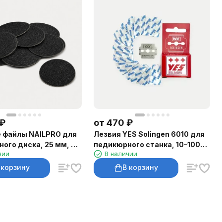
₽
от
470
₽
 файлы NAILPRO для
Лезвия YES Solingen 6010 для
ого диска, 25 мм, 96
педикюрного станка, 10–100
чии
В наличии
шт.
 корзину
В корзину