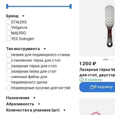
Бренд
STALEKS
Velganza
NAILPRO
YES Solingen
Тип инструмента
лезвия для педикюрного станка
стеклянная тёрка для стоп
1 250
₽
лазерная тёрка для стоп
Лазерная тёрка Ve
лазерная пилка для стоп
для стоп, двусто
сменные файлы для
В наличии
педикюрного диска
В корзину
педикюрные кусачки для ногтей
Назначение
Абразивность
Количество в упаковке (шт)