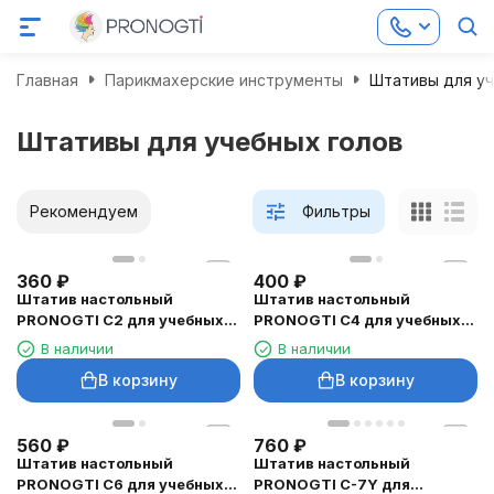
Главная
Парикмахерские инструменты
Штативы для уч
Штативы для учебных голов
Рекомендуем
Фильтры
360
₽
400
₽
Штатив настольный
Штатив настольный
PRONOGTI C2 для учебных
PRONOGTI C4 для учебных
голов, компактное
голов, крепление до 4 см
В наличии
В наличии
крепление
В корзину
В корзину
560
₽
760
₽
Штатив настольный
Штатив настольный
PRONOGTI C6 для учебных
PRONOGTI C-7Y для