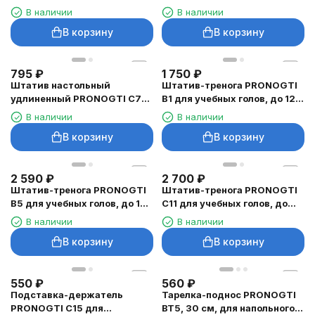
голов, цвет слоновой кости
учебных голов, регулировка
В наличии
В наличии
наклона
В корзину
В корзину
795
₽
1 750
₽
Штатив настольный
Штатив-тренога PRONOGTI
удлиненный PRONOGTI C7
B1 для учебных голов, до 125
для учебных голов
см, с чехлом
В наличии
В наличии
В корзину
В корзину
2 590
₽
2 700
₽
Штатив-тренога PRONOGTI
Штатив-тренога PRONOGTI
B5 для учебных голов, до 155
C11 для учебных голов, до
см, с лепестками и чехлом
155 см, с лепестками
В наличии
В наличии
В корзину
В корзину
550
₽
560
₽
Подставка-держатель
Тарелка-поднос PRONOGTI
PRONOGTI C15 для
BT5, 30 см, для напольного