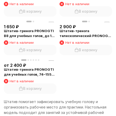
под тарелку
190 см, с чехлом
Нет в наличии
Нет в наличии
В корзину
В корзину
1 650
₽
2 900
₽
Штатив-тренога PRONOGTI
Штатив-тренога
B8 для учебных голов, до 150
телескопический PRONOGTI
см, регулировка наклона
A2 для учебных голов, до 160
Нет в наличии
Нет в наличии
см
В корзину
В корзину
от
2 400
₽
Штатив-тренога PRONOGTI
для учебных голов, 74–155
см, цвета
Нет в наличии
В корзину
Штатив помогает зафиксировать учебную голову и
организовать рабочее место для практики. Настольная
модель подходит для занятий за устойчивой рабочей