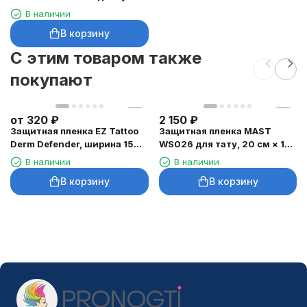
бровей, 3 г
В наличии
В корзину
C этим товаром также
покупают
от
320
₽
2 150
₽
Защитная пленка EZ Tattoo
Защитная пленка MAST
Derm Defender, ширина 15
WS026 для тату, 20 см × 10
см
м
В наличии
В наличии
В корзину
В корзину