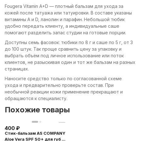
Fougera Vitamin A+D — плотный бальзам для ухода за
кожей после татуажа или татуировки. В составе указаны
витамины A и D, ланолин и парафин. Небольшой тюбик
удобно передать клиенту, а индивидуальные саше
помогают разделить запас студии на готовые порции.
Доступны семь фасовок: тюбики по 8 г и саше по 5 г, от 3
до 100 штук. Так проще сравнить цену за упаковку и
выбрать объём под личное использование или поток
клиентов, не разыскивая один и тот же бальзам на разных
страницах.
Наносите средство только по согласованной схеме
ухода и предварительно проверьте состав. При
необычной реакции кожи применение прекращают и
обращаются к специалисту.
Похожие товары
400
₽
Стик-бальзам AS COMPANY
Aloe Vera SPF 50+ для губ и