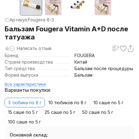
Артикул:
Fougera-8-3
Бальзам Fougera Vitamin A+D после
татуажа
Написать отзыв
Бренд
FOUGERA
Страна производства
Китай
Тип средства
Бальзам после процедуры
Форма выпуска
Бальзам
Все характеристики
Варианты покупки:
3 тюбика по 8 г
10 тюбиков по 8 г
10 саше по 5 г
15 саше по 5 г
25 саше по 5 г
50 саше по 5 г
100 саше по 5 г
Основной склад: