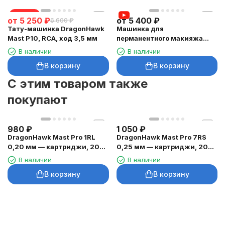
скидка
от
5 250
₽
от
5 400
₽
6 600
₽
Тату-машинка DragonHawk
Машинка для
Mast P10, RCA, ход 3,5 мм
перманентного макияжа
DragonHawk Mast Magi Pen,
В наличии
В наличии
RCA, ход 2–3 мм
В корзину
В корзину
C этим товаром также
покупают
980
₽
1 050
₽
DragonHawk Mast Pro 1RL
DragonHawk Mast Pro 7RS
0,20 мм — картриджи, 20
0,25 мм — картриджи, 20
шт.
шт.
В наличии
В наличии
В корзину
В корзину