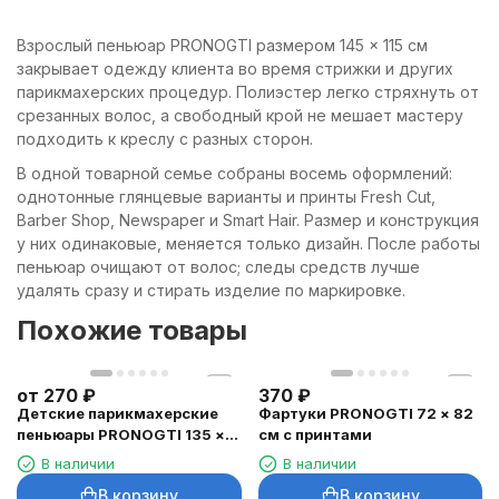
Взрослый пеньюар PRONOGTI размером 145 × 115 см
закрывает одежду клиента во время стрижки и других
парикмахерских процедур. Полиэстер легко стряхнуть от
срезанных волос, а свободный крой не мешает мастеру
подходить к креслу с разных сторон.
В одной товарной семье собраны восемь оформлений:
однотонные глянцевые варианты и принты Fresh Cut,
Barber Shop, Newspaper и Smart Hair. Размер и конструкция
у них одинаковые, меняется только дизайн. После работы
пеньюар очищают от волос; следы средств лучше
удалять сразу и стирать изделие по маркировке.
Похожие товары
от
270
₽
370
₽
Детские парикмахерские
Фартуки PRONOGTI 72 × 82
пеньюары PRONOGTI 135 ×
см с принтами
90 см
В наличии
В наличии
В корзину
В корзину