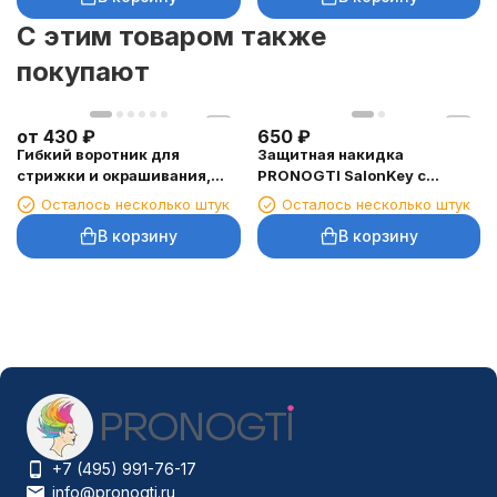
C этим товаром также
покупают
от
430
₽
650
₽
Гибкий воротник для
Защитная накидка
стрижки и окрашивания,
PRONOGTI SalonKey с
цвета
утяжелителем, серая
Осталось несколько штук
Осталось несколько штук
В корзину
В корзину
+7 (495) 991-76-17
info@pronogti.ru