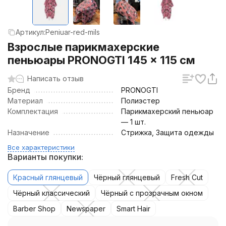
Артикул:
Peniuar-red-mils
Взрослые парикмахерские
пеньюары PRONOGTI 145 × 115 см
Написать отзыв
Бренд
PRONOGTI
Материал
Полиэстер
Комплектация
Парикмахерский пеньюар
— 1 шт.
Назначение
Стрижка, Защита одежды
Все характеристики
Варианты покупки:
Красный глянцевый
Чёрный глянцевый
Fresh Cut
Чёрный классический
Чёрный с прозрачным окном
Barber Shop
Newspaper
Smart Hair