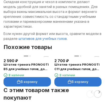
Складная конструкция и чехол в комплекте делают
модель удобной для занятий в разных помещениях. Для
выбора важны максимальная высота и формат верхнего
крепления: совместимость со стандартными учебными
головами и парикмахерскими манекенами указана в
характеристиках.
Если нужен другой формат или высота, сравните модели в
разделе
штативов для учебных голов
.
Похожие товары
2 590
₽
2 700
₽
Штатив-тренога PRONOGTI
Штатив-тренога PRONOGTI
B5 для учебных голов, до
C11 для учебных голов, до
155 см, с лепестками и
155 см, с лепестками
В наличии
В наличии
чехлом
В корзину
В корзину
C этим товаром также
покупают