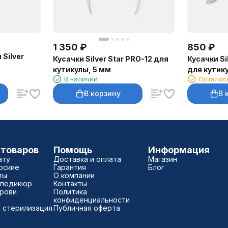
1 350
₽
850
₽
Silver
Кусачки Silver Star PRO-12 для
Кусачки Si
кутикулы, 5 мм
для кутик
В наличии
Осталос
В корзину
В 
 товаров
Помощь
Информация
ату
Доставка и оплата
Магазин
рские
Гарантия
Блог
ты
О компании
 педикюр
Контакты
брови
Политика
конфиденциальности
 стерилизация
Публичная оферта