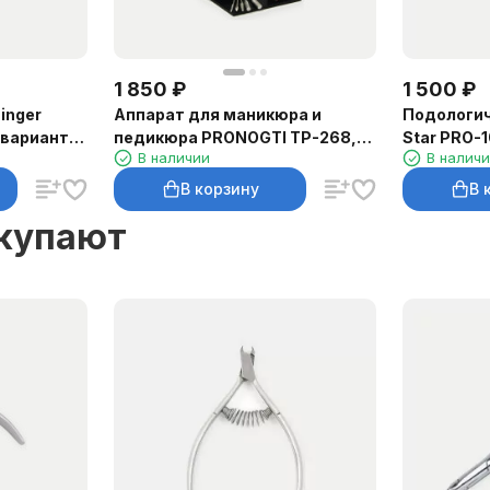
1 850
₽
1 500
₽
inger
Аппарат для маникюра и
Подологич
 варианты
педикюра PRONOGTI TP-268,
Star PRO-1
В наличии
В налич
26 000 об/мин
В корзину
В 
окупают