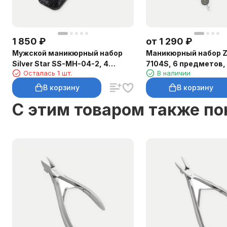
1 850
₽
от
1 290
₽
Мужской маникюрный набор
Маникюрный набор Z
Silver Star SS-MH-04-2, 4
7104S, 6 предметов,
Осталась 1 шт.
В наличии
предмета
футляра
В корзину
В корзину
C этим товаром также п