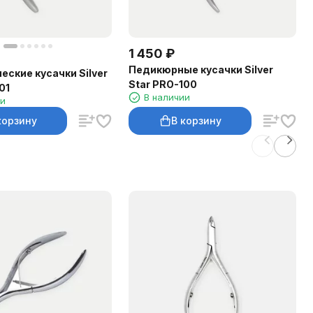
1 450
₽
Педикюрные кусачки Silver
еские кусачки Silver
Star PRO-100
01
В наличии
ии
корзину
В корзину