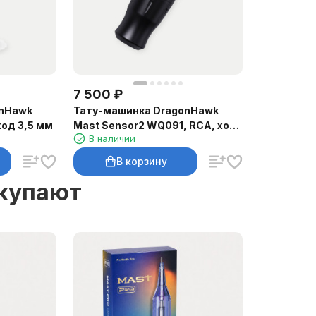
7 500
₽
onHawk
Тату-машинка DragonHawk
ход 3,5 мм
Mast Sensor2 WQ091, RCA, ход
В наличии
3,5 мм
В корзину
окупают