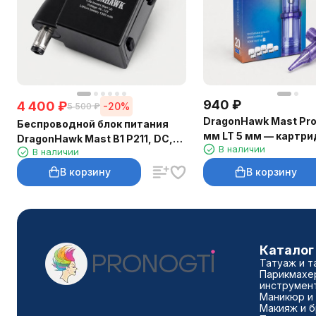
940
₽
4 400
₽
-20%
5 500
₽
DragonHawk Mast Pro
Беспроводной блок питания
мм LT 5 мм — картри
DragonHawk Mast B1 P211, DC,
В наличии
шт.
В наличии
1300 мА·ч
В корзину
В корзину
Каталог
Татуаж и т
Парикмахе
инструмен
Маникюр и
Макияж и 