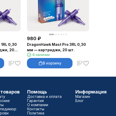
980
₽
 1RL 0,30
DragonHawk Mast Pro 3RL 0,30
джи, 20
мм — картриджи, 20 шт.
В наличии
В корзину
 товаров
Помощь
Информация
ату
Доставка и оплата
Магазин
рские
Гарантия
Блог
ты
О компании
 педикюр
Контакты
брови
Политика