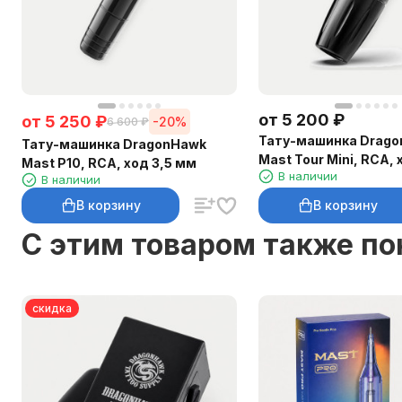
от
5 200
₽
от
5 250
₽
-20%
6 600
₽
Тату-машинка Drag
Тату-машинка DragonHawk
Mast Tour Mini, RCA, 
Mast P10, RCA, ход 3,5 мм
В наличии
В наличии
В корзину
В корзину
C этим товаром также п
скидка