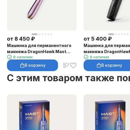
от
8 450
₽
от
5 400
₽
Машинка для перманентного
Машинка для перман
макияжа DragonHawk Mast
макияжа DragonHawk
В наличии
В наличии
P40, ход 2,5 мм
Magi Pen, RCA, ход 2
В корзину
В корзину
C этим товаром также п