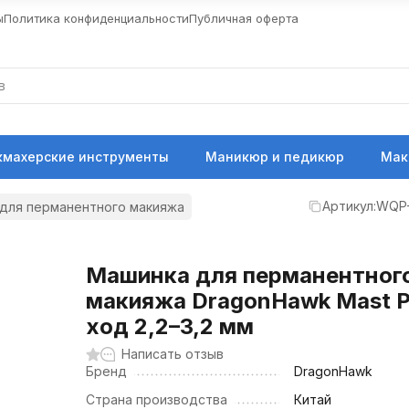
ы
Политика конфиденциальности
Публичная оферта
кмахерские инструменты
Маникюр и педикюр
Мак
Артикул:
WQP-
 для перманентного макияжа
Машинка для перманентног
макияжа DragonHawk Mast P
ход 2,2–3,2 мм
Написать отзыв
Бренд
DragonHawk
Страна производства
Китай