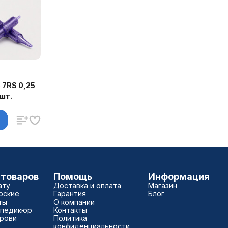
 7RS 0,25
шт.
 товаров
Помощь
Информация
ату
Доставка и оплата
Магазин
рские
Гарантия
Блог
ты
О компании
 педикюр
Контакты
брови
Политика
конфиденциальности