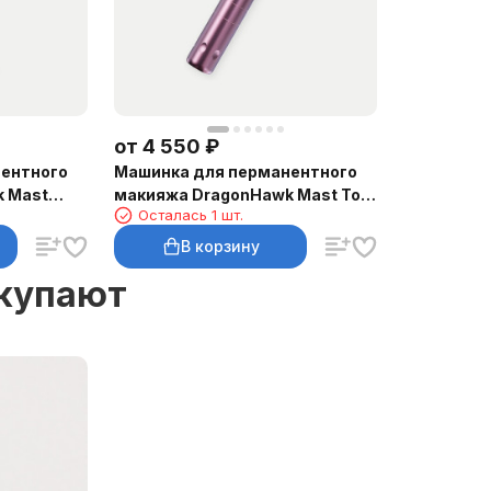
от
4 550
₽
ентного
Машинка для перманентного
 Mast
макияжа DragonHawk Mast Tour
Осталась 1 шт.
–3 мм
Air, RCA, ход 2,3 мм
В корзину
окупают