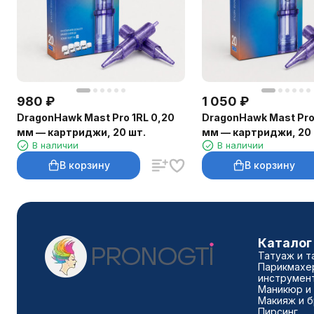
980
₽
1 050
₽
DragonHawk Mast Pro 1RL 0,20
DragonHawk Mast Pro
мм — картриджи, 20 шт.
мм — картриджи, 20 
В наличии
В наличии
В корзину
В корзину
Каталог
Татуаж и т
Парикмахе
инструмен
Маникюр и
Макияж и 
Пирсинг