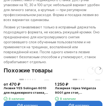
упаковки на 10, 30 и 100 штук: небольшой вариант удобен
для личного запаса, а крупные — при регулярном
профессиональном расходе. Форма и посадка лезвия во
всех вариантах одинаковы.
Лезвие устанавливают только в исправный держатель
подходящего формата, не касаясь режущей кромки. Оно
предназначено для контролируемого снятия
ороговевшего слоя обученным пользователем и не
применяется на трещинах, воспалённой или
повреждённой коже. После одного клиента лезвие
снимают безопасным способом и утилизируют, станок
обрабатывают отдельно.
Похожие товары
от
470
₽
1 250
₽
Лезвия YES Solingen 6010
Лазерная тёрка Velganza
для педикюрного станка,
9001 для стоп,
10–100 шт.
двусторонняя
В наличии
В наличии
В корзину
В корзину