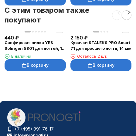
C этим товаром также
покупают
440
₽
2 150
₽
Сапфировая пилка YES
Кусачки STALEKS PRO Smart
Solingen 5801 для ногтей, 10
71 для вросшего ногтя, 14 мм
см
В наличии
Осталось 2 шт.
В корзину
В корзину
+7 (495) 991-76-17
info@pronogti.ru