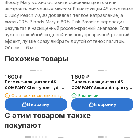
Bloody Mary можно оставить основным цветом или
настроить фирменным миксом. В инструкции AS сочетание
с Juicy Peach 70/30 добавляет тёплое направление, а
смесь 20% Bloody Mary и 80% Pink Paradise переводит
результат в насыщенный розово-красный диапазон. Если
нужен спокойный нюдовый или полупрозрачный розовый
эффект, лучше сразу выбрать другой оттенок палитры.
Объём — 6 мл.
Похожие товары
1 600
₽
1 600
₽
Пигмент-концентрат AS
Пигмент-концентрат AS
COMPANY Cherry для губ, 6
COMPANY Amaranth для губ,
мл
6 мл
Осталось несколько штук
В наличии
В корзину
В корзину
C этим товаром также
покупают