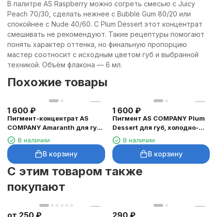
В палитре AS Raspberry можно согреть смесью с Juicy
Peach 70/30, сделать нежнее с Bubble Gum 80/20 или
спокойнее с Nude 40/60. С Plum Dessert этот концентрат
смешивать не рекомендуют. Такие рецептуры помогают
понять характер оттенка, но финальную пропорцию
мастер соотносит с исходным цветом губ и выбранной
техникой. Объём флакона — 6 мл.
Похожие товары
1 600
₽
1 600
₽
Пигмент-концентрат AS
Пигмент AS COMPANY Plum
COMPANY Amaranth для губ,
Dessert для губ, холодно-
6 мл
розовый, 6 мл
В наличии
В наличии
В корзину
В корзину
C этим товаром также
покупают
от
250
₽
290
₽