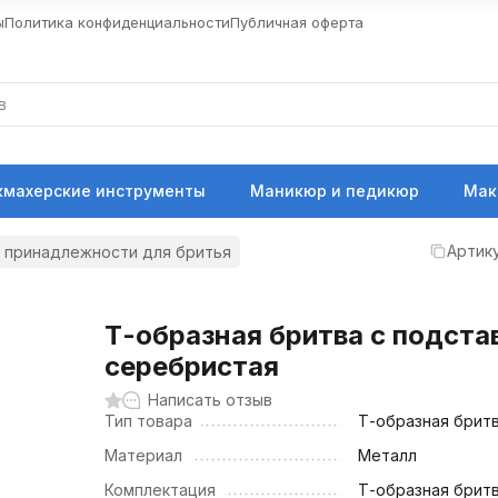
ы
Политика конфиденциальности
Публичная оферта
кмахерские инструменты
Маникюр и педикюр
Мак
Артику
 принадлежности для бритья
Т-образная бритва с подста
серебристая
Написать отзыв
Тип товара
Т-образная брит
Материал
Металл
Комплектация
Т-образная бритв