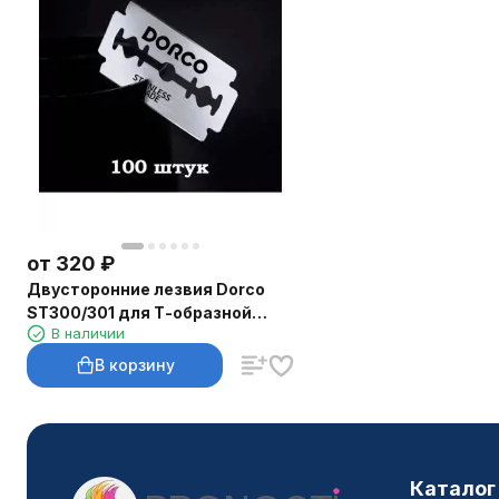
от
320
₽
Двусторонние лезвия Dorco
ST300/301 для Т-образной
В наличии
бритвы
В корзину
Каталог