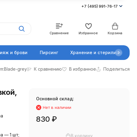
+7 (495) 991-76-17
Сравнение
Избранное
Корзина
ияж и брови
Пирсинг
Хранение и стерилизация
л:
Blade-grey
К сравнению
В избранное
Поделиться
вкой,
Основной склад:
Нет в наличии
ва
830
₽
а — 1 шт;
В корзину