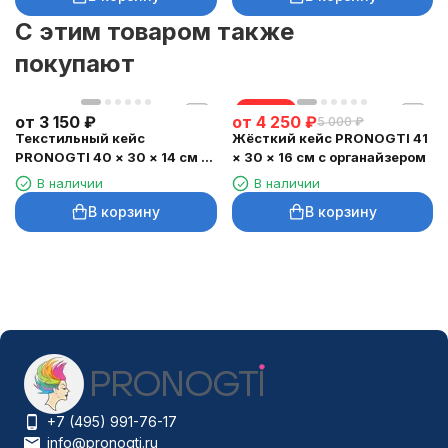
C этим товаром также
покупают
скидка
от
3 150
₽
от
4 250
₽
5 000
₽
Текстильный кейс
Жёсткий кейс PRONOGTI 41
PRONOGTI 40 × 30 × 14 см с
× 30 × 16 см с органайзером
перегородками
В наличии
В наличии
В корзину
В корзину
+7 (495) 991-76-17
info@pronogti.ru