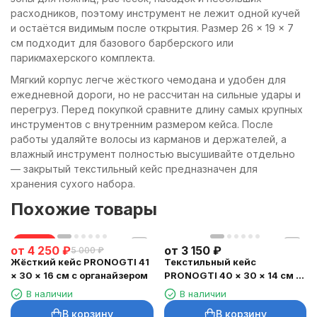
расходников, поэтому инструмент не лежит одной кучей
и остаётся видимым после открытия. Размер 26 × 19 × 7
см подходит для базового барберского или
парикмахерского комплекта.
Мягкий корпус легче жёсткого чемодана и удобен для
ежедневной дороги, но не рассчитан на сильные удары и
перегруз. Перед покупкой сравните длину самых крупных
инструментов с внутренним размером кейса. После
работы удаляйте волосы из карманов и держателей, а
влажный инструмент полностью высушивайте отдельно
— закрытый текстильный кейс предназначен для
хранения сухого набора.
Похожие товары
скидка
от
4 250
₽
от
3 150
₽
5 000
₽
Жёсткий кейс PRONOGTI 41
Текстильный кейс
× 30 × 16 см с органайзером
PRONOGTI 40 × 30 × 14 см с
перегородками
В наличии
В наличии
В корзину
В корзину