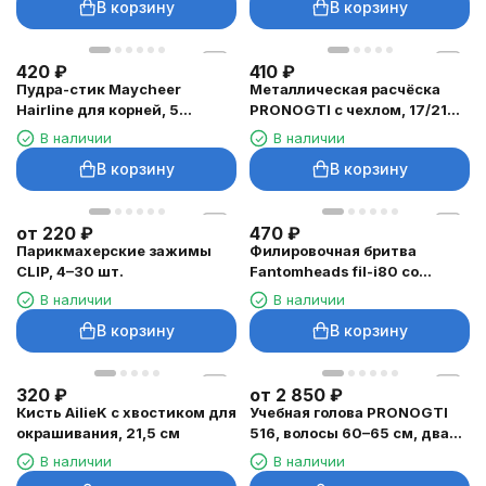
В корзину
В корзину
420
₽
410
₽
Пудра-стик Maycheer
Металлическая расчёска
Hairline для корней, 5
PRONOGTI с чехлом, 17/21
оттенков
см
В наличии
В наличии
В корзину
В корзину
от
220
₽
470
₽
Парикмахерские зажимы
Филировочная бритва
CLIP, 4–30 шт.
Fantomheads fil-i80 со
сменным лезвием
В наличии
В наличии
В корзину
В корзину
320
₽
от
2 850
₽
Кисть AilieK с хвостиком для
Учебная голова PRONOGTI
окрашивания, 21,5 см
516, волосы 60–65 см, два
оттенка
В наличии
В наличии