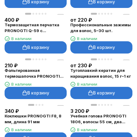
В корзину
В корзину
400
₽
от
220
₽
Термозащитная перчатка
Профессиональные зажимы
PRONOGTI Q-59 с
для волос, 5–30 шт.
фиксацией
В наличии
В наличии
В корзину
В корзину
210
₽
от
230
₽
Фольгированная
Тугоплавкий кератин для
термошапочка PRONOGTI
наращивания волос, 15 г–1 кг
для ухода за волосами
В наличии
В наличии
В корзину
В корзину
340
₽
3 200
₽
Коклюшки PRONOGTI F8, 8
Учебная голова PRONOGTI
мм, длина 91 мм
1806, волосы 55 см, два
оттенка
В наличии
В наличии