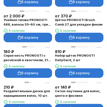
В корзину
В корзину
от
2 000
₽
от
370
₽
Учебная голова PRONOGTI
Щётка PRONOGTI Brush
688, волосы 55–60 см, три
Comb 27 для укладки феном
оттенка
В наличии
В наличии
В корзину
В корзину
180
₽
810
₽
Серая кисть PRONOGTI с
Набор щёток PRONOGTI
расчёской и хвостиком, 21
DailyGard, 2 шт
см
В наличии
В наличии
В корзину
В корзину
210
₽
от
140
₽
Разделительные диски для
Сетки-паутинки для волос,
наращивания волос, 10 шт.
цвета и фасовки
В наличии
В наличии