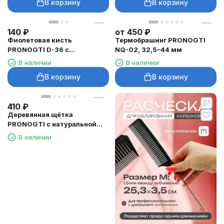
В корзину
В корзину
140
₽
от
450
₽
Фиолетовая кисть
Термобрашинг PRONOGTI
PRONOGTI D-36 с
NQ-02, 32,5–44 мм
хвостиком, 21 см
В наличии
В наличии
В корзину
В корзину
410
₽
Деревянная щётка
PRONOGTI с натуральной
щетиной, 14,5 × 5,5 см
В наличии