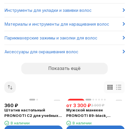
Инструменты для укладки и завивки волос
Материалы и инструменты для наращивания волос
Парикмахерские зажимы и заколки для волос
Аксессуары для окрашивания волос
Показать ещё
скидка
360
₽
от
3 300
₽
3 900
₽
Штатив настольный
Мужской манекен
PRONOGTI C2 для учебных
PRONOGTI 89-black,
голов, компактное
натуральные волосы 20 см,
В наличии
В наличии
крепление
чёрный с бородой