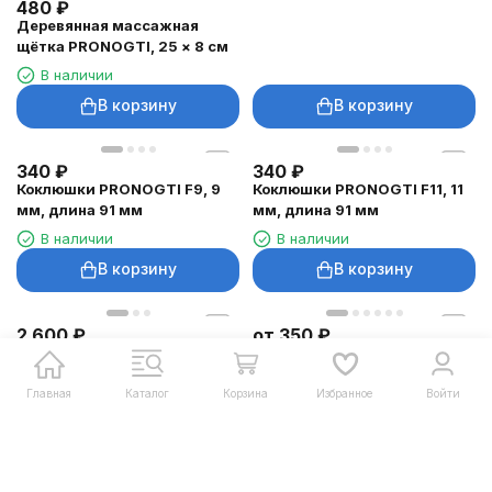
480
₽
Деревянная массажная
щётка PRONOGTI, 25 × 8 см
В наличии
В корзину
В корзину
340
₽
340
₽
Коклюшки PRONOGTI F9, 9
Коклюшки PRONOGTI F11, 11
мм, длина 91 мм
мм, длина 91 мм
В наличии
В наличии
В корзину
В корзину
2 600
₽
от
350
₽
Учебная голова PRONOGTI
Удлинённые лезвия Meisha
699AA-2, натуральные
Cloud для шаветки
волосы 30 см, тёмный
Главная
Каталог
Корзина
Избранное
Войти
В наличии
В наличии
оттенок
В корзину
В корзину