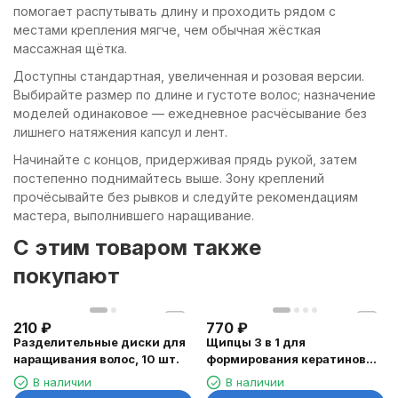
помогает распутывать длину и проходить рядом с
местами крепления мягче, чем обычная жёсткая
массажная щётка.
Доступны стандартная, увеличенная и розовая версии.
Выбирайте размер по длине и густоте волос; назначение
моделей одинаковое — ежедневное расчёсывание без
лишнего натяжения капсул и лент.
Начинайте с концов, придерживая прядь рукой, затем
постепенно поднимайтесь выше. Зону креплений
прочёсывайте без рывков и следуйте рекомендациям
мастера, выполнившего наращивание.
C этим товаром также
покупают
210
₽
770
₽
Разделительные диски для
Щипцы 3 в 1 для
наращивания волос, 10 шт.
формирования кератиновых
капсул, 14 см
В наличии
В наличии