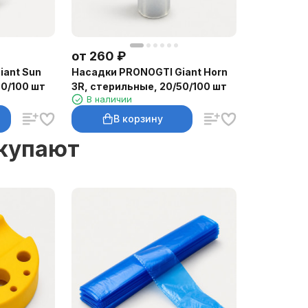
от
260
₽
iant Sun
Насадки PRONOGTI Giant Horn
50/100 шт
3R, стерильные, 20/50/100 шт
В наличии
В корзину
окупают