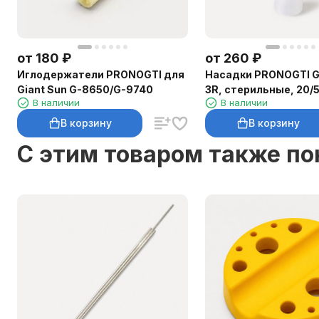
от
180
₽
от
260
₽
Иглодержатели PRONOGTI для
Насадки PRONOGTI G
Giant Sun G-8650/G-9740
3R, стерильные, 20/
В наличии
В наличии
В корзину
В корзину
C этим товаром также п