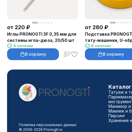
от
220
₽
от
280
₽
Иглы PRONOGTI 3F 0,35 мм для
Подставка PRONOGT
системы игла-дюза, 20/50 шт
тату-машинки, U-об
В наличии
В наличии
В корзину
В корзину
Каталог
Татуаж и т
Парикмахе
инструмен
Маникюр и
Макияж и 
Пирсинг
Хранение и
Политика персональных данных
© 2006-2026 Pronogti.ru