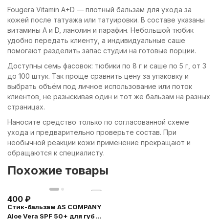
Fougera Vitamin A+D — плотный бальзам для ухода за
кожей после татуажа или татуировки. В составе указаны
витамины A и D, ланолин и парафин. Небольшой тюбик
удобно передать клиенту, а индивидуальные саше
помогают разделить запас студии на готовые порции.
Доступны семь фасовок: тюбики по 8 г и саше по 5 г, от 3
до 100 штук. Так проще сравнить цену за упаковку и
выбрать объём под личное использование или поток
клиентов, не разыскивая один и тот же бальзам на разных
страницах.
Наносите средство только по согласованной схеме
ухода и предварительно проверьте состав. При
необычной реакции кожи применение прекращают и
обращаются к специалисту.
Похожие товары
400
₽
Стик-бальзам AS COMPANY
Aloe Vera SPF 50+ для губ и