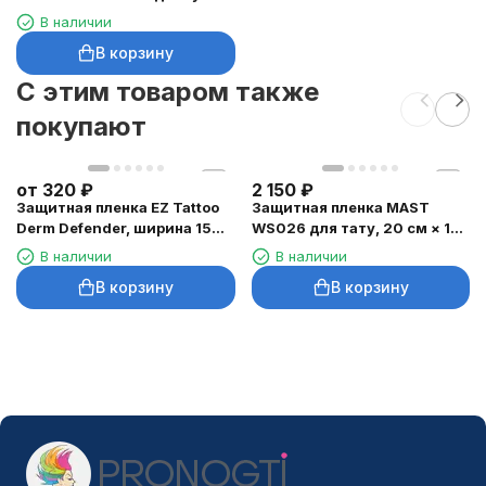
бровей, 3 г
В наличии
В корзину
C этим товаром также
покупают
от
320
₽
2 150
₽
Защитная пленка EZ Tattoo
Защитная пленка MAST
Derm Defender, ширина 15
WS026 для тату, 20 см × 10
см
м
В наличии
В наличии
В корзину
В корзину