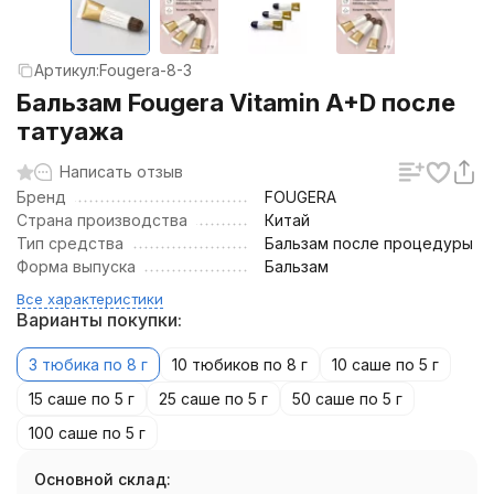
Артикул:
Fougera-8-3
Бальзам Fougera Vitamin A+D после
татуажа
Написать отзыв
Бренд
FOUGERA
Страна производства
Китай
Тип средства
Бальзам после процедуры
Форма выпуска
Бальзам
Все характеристики
Варианты покупки:
3 тюбика по 8 г
10 тюбиков по 8 г
10 саше по 5 г
15 саше по 5 г
25 саше по 5 г
50 саше по 5 г
100 саше по 5 г
Основной склад: