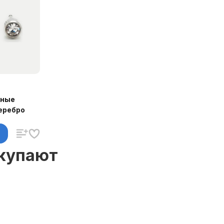
чные
серебро
окупают