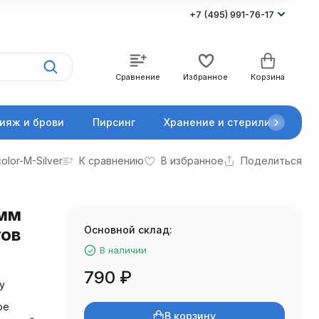
+7 (495) 991-76-17
Сравнение
Избранное
Корзина
ияж и брови
Пирсинг
Хранение и стерилизация
olor-M-Silver
К сравнению
В избранное
Поделиться
 мм
Основной склад:
тов
В наличии
790
₽
у
ое
В корзину