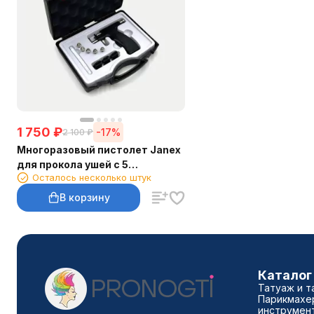
1 750
₽
-17%
2 100
₽
Многоразовый пистолет Janex
для прокола ушей с 5
Осталось несколько штук
насадками
В корзину
Каталог
Татуаж и т
Парикмахе
инструмен