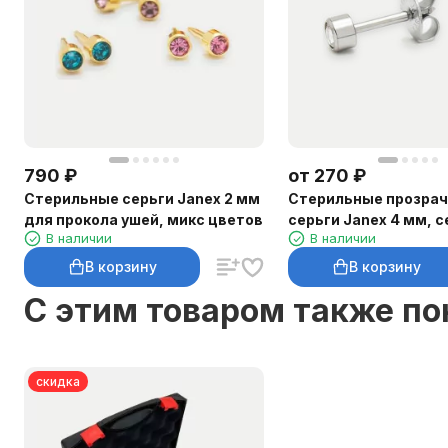
790
₽
от
270
₽
Стерильные серьги Janex 2 мм
Стерильные прозра
для прокола ушей, микс цветов
серьги Janex 4 мм, 
В наличии
В наличии
В корзину
В корзину
C этим товаром также п
скидка