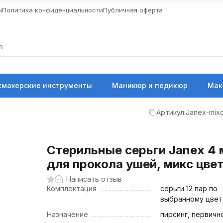
ы
Политика конфиденциальности
Публичная оферта
кмахерские инструменты
Маникюр и педикюр
Мак
Артикул:
Janex-mixc
Стерильные серьги Janex 4
для прокола ушей, микс цве
Написать отзыв
Комплектация
серьги 12 пар по
выбранному цвет
Назначение
пирсинг, первичн