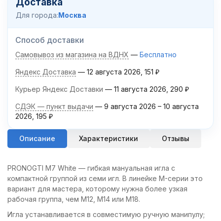
Доставка
Для города:
Москва
Способ доставки
Самовывоз из магазина на ВДНХ
Бесплатно
Яндекс Доставка
12 августа 2026
151
₽
Курьер Яндекс Доставки
11 августа 2026
290
₽
СДЭК — пункт выдачи
9 августа 2026
–
10 августа
2026
195
₽
Описание
Характеристики
Отзывы
PRONOGTI M7 White — гибкая мануальная игла с
компактной группой из семи игл. В линейке M-серии это
вариант для мастера, которому нужна более узкая
рабочая группа, чем M12, M14 или M18.
Игла устанавливается в совместимую ручную манипулу;