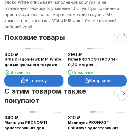
слово White описывает исполнение корпуса, а не
отдельную технику. В упаковке 10 штук. При сравнении
ориентируйтесь на размер и геометрию группы: M7
компактнее, тогда как M14 и M18 дают более широкий
рабочий край.
Похожие товары
300
₽
290
₽
Игла DragonHawk M14 White
Иглы PRONOGTI PCD 14F
для мануального татуажа
0,30 мм для
микроблейдинга, 10 шт
В наличии
В наличии
В корзину
В корзину
C этим товаром также
покупают
340
₽
310
₽
Манипула PRONOGTI
Манипула PRONOGTI
односторонняя для
PhiBrows односторонняя,