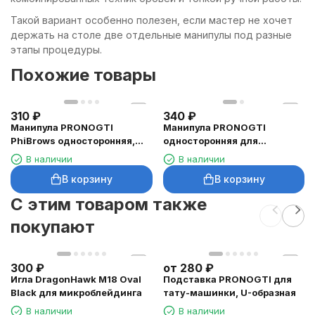
Такой вариант особенно полезен, если мастер не хочет
держать на столе две отдельные манипулы под разные
этапы процедуры.
Похожие товары
310
₽
340
₽
Манипула PRONOGTI
Манипула PRONOGTI
PhiBrows односторонняя,
односторонняя для
черная
микроблейдинга
В наличии
В наличии
В корзину
В корзину
C этим товаром также
покупают
300
₽
от
280
₽
Игла DragonHawk M18 Oval
Подставка PRONOGTI для
Black для микроблейдинга
тату-машинки, U-образная
В наличии
В наличии