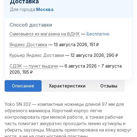
Доставка
Для города:
Москва
Способ доставки
Самовывоз из магазина на ВДНХ
Бесплатно
Яндекс Доставка
13 августа 2026
151
₽
Курьер Яндекс Доставки
12 августа 2026
290
₽
СДЭК — пункт выдачи
6 августа 2026
–
7 августа
2026
195
₽
Описание
Характеристики
Отзывы
Yoko SN 202 — компактные ножницы длиной 97 мм для
обрезного маникюра. Короткий корпус легче
контролировать при мелкой работе, а тонкая рабочая
часть помогает аккуратно проходить линию кутикулы и
убирать заусенцы. Модель ориентирована на кожу вокруг
ногтя, а не на срез ногтевой пластины.