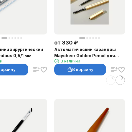
от
330
₽
ний хирургический
Автоматический карандаш
ndaus 0,5/1 мм
Maycheer Golden Pencil для
ии
В наличии
бровей
корзину
В корзину