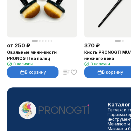
от
250
₽
370
₽
Овальные мини-кисти
Кисть PRONOGTI MUA
PRONOGTI на палец
нижнего века
В наличии
В наличии
В корзину
В корзину
Каталог
Татуаж и т
Парикмахе
инструмен
Маникюр и
Макияж и 