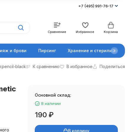
+7 (495) 991-76-17
Сравнение
Избранное
Корзина
ияж и брови
Пирсинг
Хранение и стерилизация
:
pencil-black
К сравнению
В избранное
Поделиться
etic
Основной склад:
В наличии
190
₽
ного
В корзину