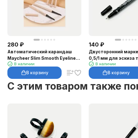
280
₽
140
₽
Автоматический карандаш
Двусторонний маркер
Maycheer Slim Smooth Eyeliner
0,5/1 мм для эскиза 
В наличии
В наличии
для глаз
В корзину
В корзину
C этим товаром также п