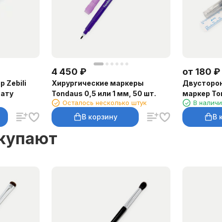
4 450
₽
от
180
₽
 Zebili
Хирургические маркеры
Двусторон
тату
Tondaus 0,5 или 1 мм, 50 шт.
маркер To
Осталось несколько штук
В налич
В корзину
В 
окупают