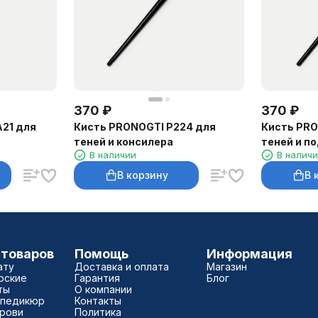
370
₽
370
₽
21 для
Кисть PRONOGTI P224 для
Кисть PRO
теней и консилера
теней и п
В наличии
В налич
В корзину
В 
 товаров
Помощь
Информация
ату
Доставка и оплата
Магазин
рские
Гарантия
Блог
ты
О компании
 педикюр
Контакты
брови
Политика