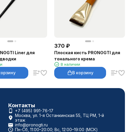
370
₽
NOGTI Liner для
Плоская кисть PRONOGTI для
одводки
тонального крема
ии
В наличии
корзину
В корзину
Контакты
+7 (495) 991-76-17
Москва, ул. 1-я Останкинская 55, ТЦ РМ, 1-й
этаж
info@pronogti.ru
Пн-Сб, 11:00–20:00; Вс, 12:00–19:00 (МСК)