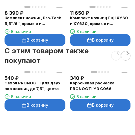
8 390
₽
11 650
₽
Комплект ножниц Pro-Tech
Комплект ножниц Fuji XY60
5,5″/6″, прямые и
и XY630, прямые и
филировочные
филировочные
В наличии
В наличии
В корзину
В корзину
C этим товаром также
покупают
540
₽
340
₽
Чехол PRONOGTI для двух
Карбоновая расчёска
пар ножниц до 7,5″, цвета
PRONOGTI Y3 C066
В наличии
В наличии
В корзину
В корзину