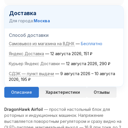
Доставка
Для города:
Москва
Способ доставки
Самовывоз из магазина на ВДНХ
Бесплатно
Яндекс Доставка
12 августа 2026
151
₽
Курьер Яндекс Доставки
12 августа 2026
290
₽
СДЭК — пункт выдачи
9 августа 2026
–
10 августа
2026
195
₽
Описание
Характеристики
Отзывы
DragonHawk Airfoil
— простой настольный блок для
роторных и индукционных машинок. Напряжение
выставляется поворотным регулятором и сразу видно на
OLED-дисплее; максимальный выход — 16 В при токе до 2