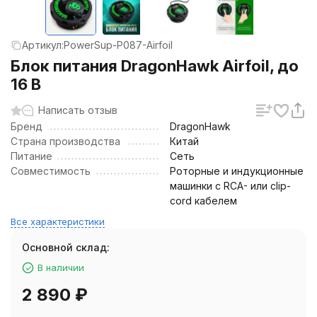
Артикул:
PowerSup-P087-Airfoil
Блок питания DragonHawk Airfoil, до
16 В
Написать отзыв
Бренд
DragonHawk
Страна производства
Китай
Питание
Сеть
Совместимость
Роторные и индукционные
машинки с RCA- или clip-
cord кабелем
Все характеристики
Основной склад:
В наличии
2 890
₽