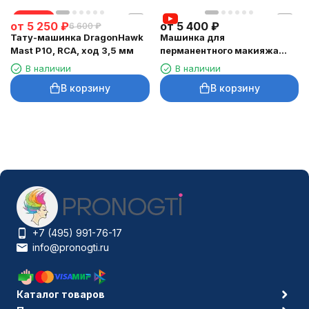
скидка
от
5 250
₽
от
5 400
₽
6 600
₽
Тату-машинка DragonHawk
Машинка для
Mast P10, RCA, ход 3,5 мм
перманентного макияжа
DragonHawk Mast Magi Pen,
В наличии
В наличии
RCA, ход 2–3 мм
В корзину
В корзину
+7 (495) 991-76-17
info@pronogti.ru
Каталог товаров