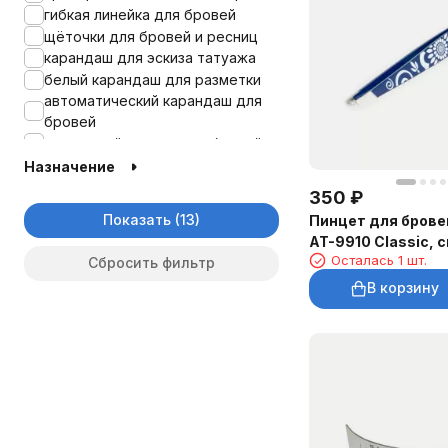
гибкая линейка для бровей
щёточки для бровей и ресниц
карандаш для эскиза татуажа
белый карандаш для разметки
автоматический карандаш для
бровей
скошенный пинцет для бровей
линейка-упор для бровей
Назначение
350
₽
Показать
Пинцет для бровей
AT-9910 Classic,
Осталась 1 шт.
Сбросить фильтр
В корзину