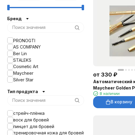
Бренд
PRONOGTI
AS COMPANY
Ber Lin
STALEKS
Cosmetic Art
Maycheer
от
330
₽
Silver Star
Автоматический 
Maycheer Golden P
Тип продукта
В наличии
бровей
В корзину
стрейч-плёнка
воск для бровей
пинцет для бровей
тренировочная кожа для бровей