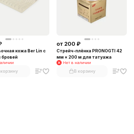
₽
от
200
₽
очная кожа Ber Lin с
Стрейч-плёнка PRONOGTI 42
 бровей
мм × 200 м для татуажа
наличии
Нет в наличии
 корзину
В корзину