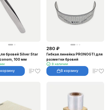
280
₽
ля бровей Silver Star
Гибкая линейка PRONOGTI для
conom, 100 мм
разметки бровей
чии
В наличии
 корзину
В корзину