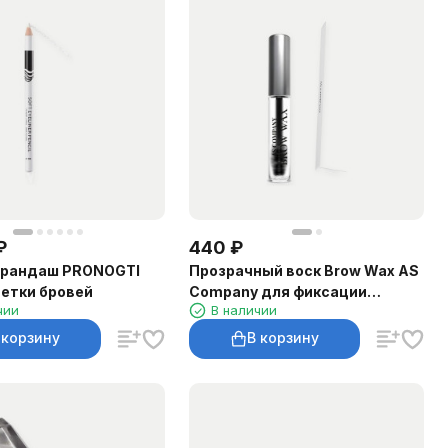
₽
440
₽
арандаш PRONOGTI
Прозрачный воск Brow Wax AS
етки бровей
Company для фиксации
чии
В наличии
бровей, 10 г
 корзину
В корзину