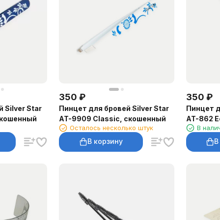
350
₽
350
₽
 Silver Star
Пинцет для бровей Silver Star
Пинцет д
 скошенный
AT-9909 Classic, скошенный
AT-862 E
Осталось несколько штук
В нали
В корзину
В