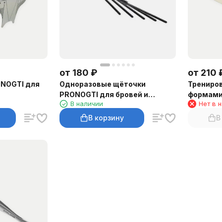
от
180
₽
от
210
ONOGTI для
Одноразовые щёточки
Трениров
PRONOGTI для бровей и
формами
В наличии
Нет в 
ресниц
В корзину
В