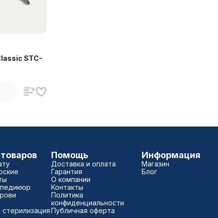
lassic STC-
 товаров
Помощь
Информация
ату
Доставка и оплата
Магазин
рские
Гарантия
Блог
ты
О компании
 педикюр
Контакты
брови
Политика
конфиденциальности
 стерилизация
Публичная оферта