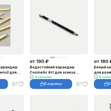
от
190
₽
от
180
карандаш
Водостойкий карандаш
Белый к
encil для
Cosmetic Art для эскиза
для разм
В наличии
В нали
татуажа
В корзину
В