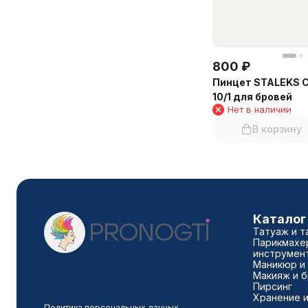
800
₽
Пинцет STALEKS C
10/1 для бровей
Нет в наличии
В корзину
Каталог
Татуаж и т
Парикмахе
инструмен
Маникюр и
Макияж и 
Пирсинг
Хранение и
Политика персональных данных